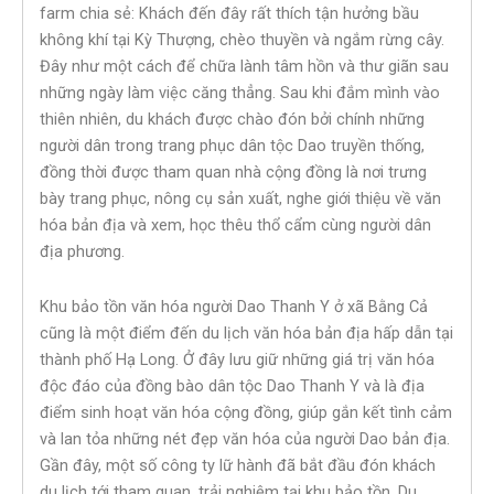
farm chia sẻ: Khách đến đây rất thích tận hưởng bầu
không khí tại Kỳ Thượng, chèo thuyền và ngắm rừng cây.
Đây như một cách để chữa lành tâm hồn và thư giãn sau
những ngày làm việc căng thẳng. Sau khi đắm mình vào
thiên nhiên, du khách được chào đón bởi chính những
người dân trong trang phục dân tộc Dao truyền thống,
đồng thời được tham quan nhà cộng đồng là nơi trưng
bày trang phục, nông cụ sản xuất, nghe giới thiệu về văn
hóa bản địa và xem, học thêu thổ cẩm cùng người dân
địa phương.
Khu bảo tồn văn hóa người Dao Thanh Y ở xã Bằng Cả
cũng là một điểm đến du lịch văn hóa bản địa hấp dẫn tại
thành phố Hạ Long. Ở đây lưu giữ những giá trị văn hóa
độc đáo của đồng bào dân tộc Dao Thanh Y và là địa
điểm sinh hoạt văn hóa cộng đồng, giúp gắn kết tình cảm
và lan tỏa những nét đẹp văn hóa của người Dao bản địa.
Gần đây, một số công ty lữ hành đã bắt đầu đón khách
du lịch tới tham quan, trải nghiệm tại khu bảo tồn. Du