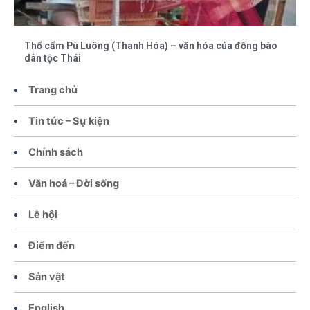
Thổ cẩm Pù Luông (Thanh Hóa) – văn hóa của đồng bào
dân tộc Thái
Trang chủ
Tin tức – Sự kiện
Chính sách
Văn hoá – Đời sống
Lễ hội
Điểm đến
Sản vật
English