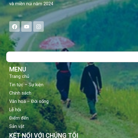
và miền núi năm 2024
F
Y
I
a
o
n
c
u
s
e
t
t
b
u
a
o
b
g
Search
o
e
r
k
a
m
MENU
Trang chủ
Tin tức – Sự kiện
Chính sách
Văn hoá – Đời sống
Lễ hội
Điểm đến
Sản vật
KẾT NỐI VỚI CHÚNG TÔI