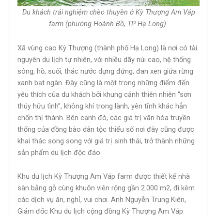
Du khách trải nghiệm chèo thuyền ở Kỳ Thượng Am Váp
farm (phường Hoành Bồ, TP Hạ Long).
Xã vùng cao Kỳ Thượng (thành phố Hạ Long) là nơi có tài
nguyên du lịch tự nhiên, với nhiều dãy núi cao, hệ thống
sông, hồ, suối, thác nước dựng đứng, đan xen giữa rừng
xanh bạt ngàn. Đây cũng là một trong những điểm đến
yêu thích của du khách bởi khung cảnh thiên nhiên “sơn
thủy hữu tình”, không khí trong lành, yên tĩnh khác hẳn
chốn thị thành. Bên cạnh đó, các giá trị văn hóa truyền
thống của đồng bào dân tộc thiểu số nơi đây cũng được
khai thác song song với giá trị sinh thái, trở thành những
sản phẩm du lịch độc đáo.
Khu du lịch Kỳ Thượng Am Váp farm được thiết kế nhà
sàn bằng gỗ cùng khuôn viên rộng gần 2.000 m2, đi kèm
các dịch vụ ăn, nghỉ, vui chơi. Anh Nguyễn Trung Kiên,
Giám đốc Khu du lịch cộng đồng Kỳ Thượng Am Váp