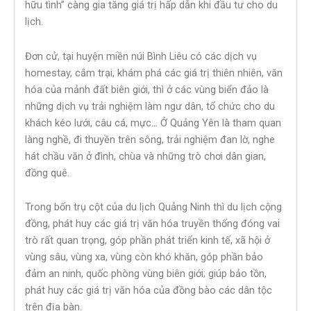
hữu tình” càng gia tăng giá trị hấp dẫn khi đầu tư cho du
lịch.
Đơn cử, tại huyện miền núi Bình Liêu có các dịch vụ
homestay, cắm trại, khám phá các giá trị thiên nhiên, văn
hóa của mảnh đất biên giới, thì ở các vùng biển đảo là
những dịch vụ trải nghiệm làm ngư dân, tổ chức cho du
khách kéo lưới, câu cá, mực… Ở Quảng Yên là tham quan
làng nghề, đi thuyền trên sông, trải nghiệm đan lờ, nghe
hát chầu văn ở đình, chùa và những trò chơi dân gian,
đồng quê.
Trong bốn trụ cột của du lịch Quảng Ninh thì du lịch cộng
đồng, phát huy các giá trị văn hóa truyền thống đóng vai
trò rất quan trọng, góp phần phát triển kinh tế, xã hội ở
vùng sâu, vùng xa, vùng còn khó khăn, góp phần bảo
đảm an ninh, quốc phòng vùng biên giới; giúp bảo tồn,
phát huy các giá trị văn hóa của đồng bào các dân tộc
trên địa bàn.