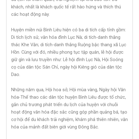
khách, nhất là khách quốc tế rất hào hứng và thích thú
các hoạt động này.
Huyện miền núi Bình Liêu hiện có ba di tích cấp tỉnh gồm:
Di tích lịch sử, văn hóa đình Lục Nà; di tích-danh thắng
thác Khe Vằn; di tích-danh thắng Ruộng bậc thang xã Lục
Hồn. Cùng với đó, nhiều phong tục tập quán, lễ hội được
giữ gìn và lưu truyền như: Lễ hội đình Lục Nà, Hội Soóng
cọ của dân tộc Sán Chỉ, ngày hội Kiêng gió của dân tộc
Dao.
Những năm qua, Hội hoa sở, Hội mùa vàng, Ngày hội Văn
hóa-Thể thao các dân tộc huyện Bình Liêu được tổ chức,
gắn chủ trương phát triển du lịch của huyện với chuỗi
hoạt động văn hóa đặc sắc cũng góp phần quảng bá, tạo
cơ hội để du khách trải nghiệm, khám phá thiên nhiên, văn
hóa của mảnh đất biên giới vùng Đông Bắc.