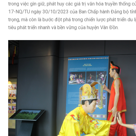
trong việc gìn giữ, phát huy các giá trị văn hóa truyền thống 
17-NQ/TU ngày 30/10/2023 của Ban Chấp hành Đảng bộ tỉnh.
trọng, mà còn là bước đột phá trong chiến lược phát triển du
tiêu phát triển nhanh và bền vững của huyện Vân Đồn.