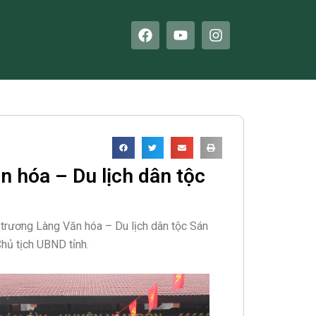
F
Y
I
a
o
n
c
u
s
e
t
t
b
u
a
o
b
g
o
e
r
k
a
m
n hóa – Du lịch dân tộc
 trương Làng Văn hóa – Du lịch dân tộc Sán
hủ tịch UBND tỉnh.