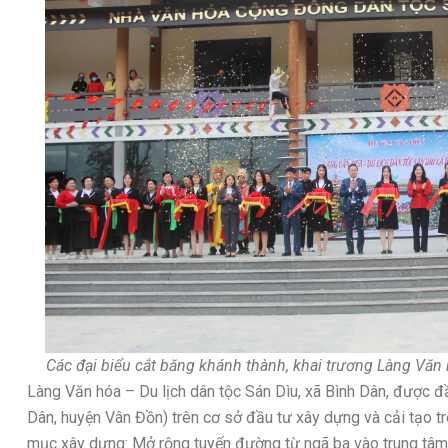
Các đại biểu cắt băng khánh thành, khai trương Làng Văn h
Làng Văn hóa – Du lịch dân tộc Sán Dìu, xã Bình Dân, được đ
Dân, huyện Vân Đồn) trên cơ sở đầu tư xây dựng và cải tạo t
mục xây dựng: Mở rộng tuyến đường từ ngã ba vào trung tâm; 