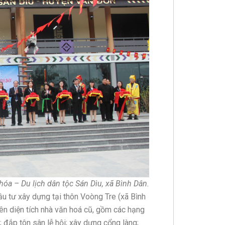
óa – Du lịch dân tộc Sán Dìu, xã Bình Dân.
ầu tư xây dựng tại thôn Voòng Tre (xã Bình
rên diện tích nhà văn hoá cũ, gồm các hạng
đắp tôn sân lễ hội; xây dựng cổng làng;