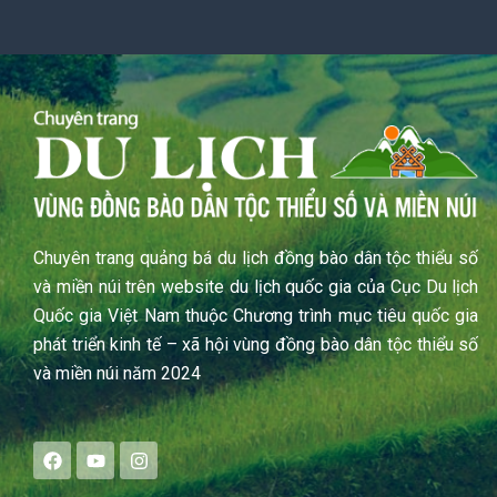
Chuyên trang quảng bá du lịch đồng bào dân tộc thiểu số
và miền núi trên website du lịch quốc gia của Cục Du lịch
Quốc gia Việt Nam thuộc Chương trình mục tiêu quốc gia
phát triển kinh tế – xã hội vùng đồng bào dân tộc thiểu số
và miền núi năm 2024
F
Y
I
a
o
n
c
u
s