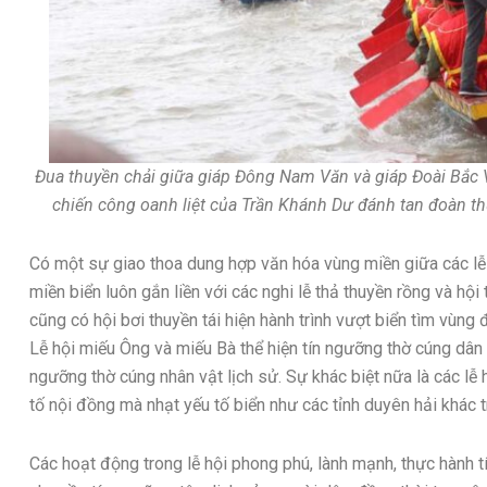
Đua thuyền chải giữa giáp Đông Nam Văn và giáp Đoài Bắc V
chiến công oanh liệt của Trần Khánh Dư đánh tan đoàn 
Có một sự giao thoa dung hợp văn hóa vùng miền giữa các lễ 
miền biển luôn gắn liền với các nghi lễ thả thuyền rồng và hội
cũng có hội bơi thuyền tái hiện hành trình vượt biển tìm vùng
Lễ hội miếu Ông và miếu Bà thể hiện tín ngưỡng thờ cúng dâ
ngưỡng thờ cúng nhân vật lịch sử. Sự khác biệt nữa là các l
tố nội đồng mà nhạt yếu tố biển như các tỉnh duyên hải khác 
Các hoạt động trong lễ hội phong phú, lành mạnh, thực hành