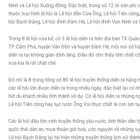
Ninh và Lễ hội Xuống đồng. Đặc biệt, trong số 12 di sản phi 
thuộc loại hình lễ hội là Lễ hội đền Cửa Ông, Lễ hội Tiên công
hội Bạch Đằng, Lễ hội đình Đầm Hà, Lễ hội đình Vạn Ninh và
Trong 8 lễ hội vừa kể, có 3 lễ hội diễn ra trên địa bàn TX Quản
TP Cẩm Phả, huyện Vân Đồn và huyện Đầm Hà, mỗi nơi sở hữu m
diễn ra tại không gian đình làng. Điều đó cho thấy tính chất 
xưa kia là rất chặt chẽ.
Đó chỉ là 8 trong tổng số 80 lễ hội truyền thống diễn ra hằng
các lễ hội lớn được diễn ra trong nhiều ngày, đặc biệt lại có 
hút du khách nhiều tỉnh thành về dự. Có lễ hội diễn ra những 
Lễ hội Tiên công hay tục rước Ông Voi thực chất là con lợn tại
Các lễ hội đều tôn vinh truyền thống yêu nước, tinh thần dân t
quốc thái dân an, mưa thuận gió hoà, ước nguyện về những vụ
Lễ hội Bạch Đằng lại tái hiện những truyền thống lịch sử đán