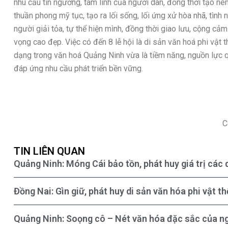
nhu cầu tín ngưỡng, tâm linh của người dân, đồng thời tạo nê
thuần phong mỹ tục, tạo ra lối sống, lối ứng xử hòa nhã, tình 
người giải tỏa, tự thể hiện mình, đồng thời giao lưu, cộng cảm
vọng cao đẹp. Việc có đến 8 lễ hội là di sản văn hoá phi vật
dạng trong văn hoá Quảng Ninh vừa là tiềm năng, nguồn lực q
đáp ứng nhu cầu phát triển bền vững.
C
TIN LIÊN QUAN
Quảng Ninh: Móng Cái bảo tồn, phát huy giá trị các 
Đồng Nai: Gìn giữ, phát huy di sản văn hóa phi vật th
Quảng Ninh: Soọng cô – Nét văn hóa đặc sắc của ng