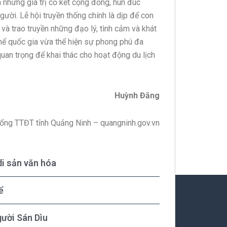
n những giá trị cố kết cộng đồng, hun đúc
người. Lễ hội truyền thống chính là dịp để con
 và trao truyền những đạo lý, tình cảm và khát
 thể quốc gia vừa thể hiện sự phong phú đa
uan trọng để khai thác cho hoạt động du lịch
Huỳnh Đăng
ổng TTĐT tỉnh Quảng Ninh – quangninh.gov.vn
di sản văn hóa
ể
ười Sán Dìu