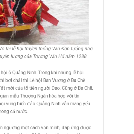
õ tại lễ hội truyền thống Vân Đồn tưởng nhớ
thuyền lương của Trương Văn Hổ năm 1288.
hội ở Quảng Ninh. Trong khi những lễ hội
 thi bơi chải thì Lễ hội Bàn Vương ở Ba Chẽ
 đất mới của tổ tiên người Dao. Cũng ở Ba Chẽ,
n gian mẫu Thượng Ngàn hòa hợp với tín
ễ hội vùng biển đảo Quảng Ninh vẫn mang yếu
trong cả nước.
 tín ngưỡng một cách văn minh, đáp ứng được