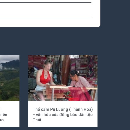
i
Thổ cẩm Pù Luông (Thanh Hóa)
hiên
– văn hóa của đồng bào dân tộc
ao
Thái