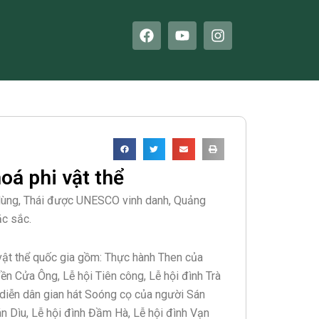
F
Y
I
a
o
n
c
u
s
e
t
t
b
u
a
o
b
g
o
e
r
k
a
m
oá phi vật thể
 Nùng, Thái được UNESCO vinh danh, Quảng
ặc sắc.
 vật thể quốc gia gồm: Thực hành Then của
đền Cửa Ông, Lễ hội Tiên công, Lễ hội đình Trà
h diễn dân gian hát Soóng cọ của người Sán
án Dìu, Lễ hội đình Đầm Hà, Lễ hội đình Vạn