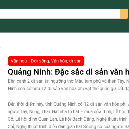
arch
Văn hoá - Đời sống
,
Văn hóa, di sản
Quảng Ninh: Đặc sắc di sản văn h
Bên cạnh 2 di sản tín ngưỡng thờ Mẫu tam phủ và then Tày,
Ninh còn sở hữu 12 di sản văn hoá phi vật thể quốc gia rất đ
Đến thời điểm này, tỉnh Quảng Ninh có 12 di sản văn hóa phi
người Tày, Nùng, Thái, Hát nhà tơ hát – múa cửa đình, Lễ hội 
Cổ, Lễ hội đình Quan Lạn, Lễ hội Bạch Đằng, Nghệ thuật trìn
Chỉ, Nghệ thuật trình diễn dân gian hát Soọng cô của người S