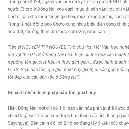
Trong năm 2024, ngành văn hóa đã ký tờ trình gửi UBND tỉnh 
người Chơro ở Đồng Nai vào danh mục di sản văn hóa phi vật t
Chơro, cầu cho mưa thuận gió hòa, mùa màng bội thu, cuộc s
Trong lễ hội, đồng bào Chơro cùng nhau biểu diễn cồng chiêng
heo đất; thưởng thức ẩm thực cơm lam, rượu cần…
Tiến sĩ NGUYỄN THỊ NGUYỆT, Phó chủ tịch Hội Văn học nghệ 
phi vật thể DTTS ở Đồng Nai biểu hiện cụ thể qua các thành 
ngưỡng tôn giáo, lễ hội, tri thức dân gian… được hình thành
DTTS. Việc bảo tồn, gìn giữ, phát huy giá trị di sản góp phần 
tốt đẹp của các dân tộc ở Đồng Nai”.
Đề xuất nhiều biện pháp bảo tồn, phát huy
Hiện Đồng Nai mới chỉ có 1 di sản văn hóa phi vật thể được 
chùa Ông) và 1 hồ sơ vừa được hội đồng cấp tỉnh thông qua tr
Sayangva). Bên cạnh đó, có 2 hồ sơ đang lấy ý kiến các chuy