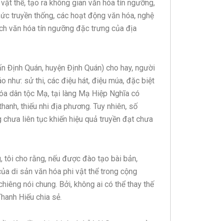
 vật thể, tạo ra không gian văn hóa tín ngưỡng,
hức truyền thống, các hoạt động văn hóa, nghệ
ịch văn hóa tín ngưỡng đặc trưng của địa
ấn Định Quán, huyện Định Quán) cho hay, người
như: sử thi, các điệu hát, điệu múa, đặc biệt
hóa dân tộc Mạ, tại làng Mạ Hiệp Nghĩa có
hanh, thiếu nhi địa phương. Tuy nhiên, số
 chưa liên tục khiến hiệu quả truyền đạt chưa
, tôi cho rằng, nếu được đào tạo bài bản,
của di sản văn hóa phi vật thể trong cộng
iêng nói chung. Bởi, không ai có thể thay thế
Thanh Hiếu chia sẻ.