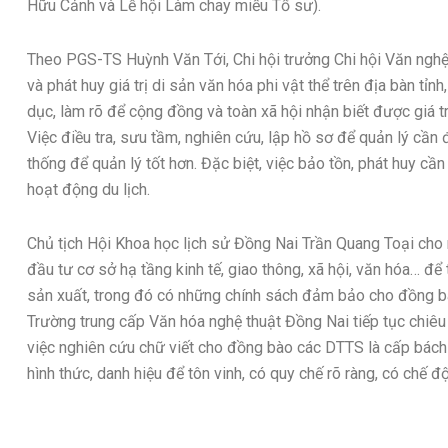
Hữu Cảnh và Lễ hội Làm chay miếu Tổ sư).
Theo PGS-TS Huỳnh Văn Tới, Chi hội trưởng Chi hội Văn nghệ
và phát huy giá trị di sản văn hóa phi vật thể trên địa bàn tỉn
dục, làm rõ để cộng đồng và toàn xã hội nhận biết được giá trị
Việc điều tra, sưu tầm, nghiên cứu, lập hồ sơ để quản lý cần
thống để quản lý tốt hơn. Đặc biệt, việc bảo tồn, phát huy cần 
hoạt động du lịch.
Chủ tịch Hội Khoa học lịch sử Đồng Nai Trần Quang Toại cho r
đầu tư cơ sở hạ tầng kinh tế, giao thông, xã hội, văn hóa… đ
sản xuất, trong đó có những chính sách đảm bảo cho đồng bà
Trường trung cấp Văn hóa nghệ thuật Đồng Nai tiếp tục chiêu 
việc nghiên cứu chữ viết cho đồng bào các DTTS là cấp bách t
hình thức, danh hiệu để tôn vinh, có quy chế rõ ràng, có 