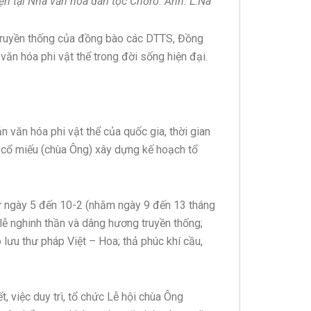
ện tại Nhà văn hóa dân tộc Chơro. Ảnh: L.Na
a truyền thống của đồng bào các DTTS, Đồng
 văn hóa phi vật thể trong đời sống hiện đại.
 văn hóa phi vật thể của quốc gia, thời gian
 cổ miếu (chùa Ông) xây dựng kế hoạch tổ
từ ngày 5 đến 10-2 (nhằm ngày 9 đến 13 tháng
 lễ nghinh thần và dâng hương truyền thống;
o lưu thư pháp Việt – Hoa; thả phúc khí cầu,
 việc duy trì, tổ chức Lễ hội chùa Ông