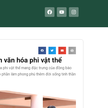
F
Y
I
a
o
n
c
u
s
e
t
t
b
u
a
o
b
g
o
e
r
k
a
m
n văn hóa phi vật thể
hóa phi vật thể mang đặc trưng của đồng bào
óp phần làm phong phú thêm đời sống tinh thần