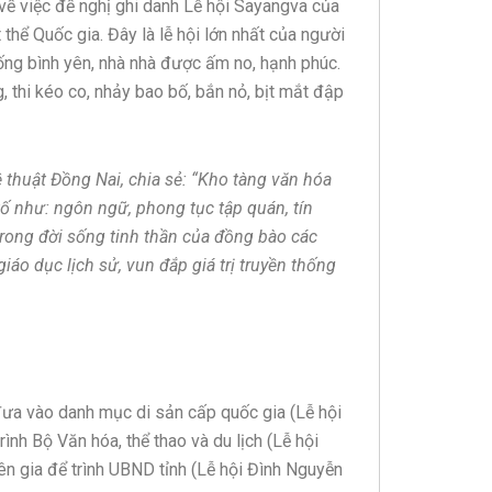
về việc đề nghị ghi danh Lễ hội Sayangva của
hể Quốc gia. Đây là lễ hội lớn nhất của người
ống bình yên, nhà nhà được ấm no, hạnh phúc.
, thi kéo co, nhảy bao bố, bắn nỏ, bịt mắt đập
thuật Đồng Nai, chia sẻ: “Kho tàng văn hóa
tố như: ngôn ngữ, phong tục tập quán, tín
 trong đời sống tinh thần của đồng bào các
giáo dục lịch sử, vun đắp giá trị truyền thống
đưa vào danh mục di sản cấp quốc gia (Lễ hội
ình Bộ Văn hóa, thể thao và du lịch (Lễ hội
ên gia để trình UBND tỉnh (Lễ hội Đình Nguyễn