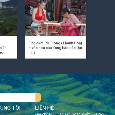
i
Thổ cẩm Pù Luông (Thanh Hóa)
hiên
– văn hóa của đồng bào dân tộc
ao
Thái
HÚNG TÔI
LIÊN HỆ
Địa chỉ: 80 Quán sứ, Hoàn Kiếm, Hà Nội