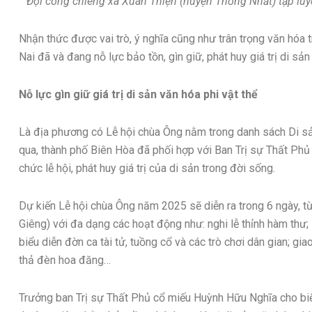
Đội cồng chiêng xã Xuân Thiện (huyện Thống Nhất) tập luy
Nhận thức được vai trò, ý nghĩa cũng như trân trọng văn hó
Nai đã và đang nỗ lực bảo tồn, gìn giữ, phát huy giá trị di sản
Nỗ lực gìn giữ giá trị di sản văn hóa phi vật thể
Là địa phương có Lễ hội chùa Ông nằm trong danh sách Di sản
qua, thành phố Biên Hòa đã phối hợp với Ban Trị sự Thất Phủ
chức lễ hội, phát huy giá trị của di sản trong đời sống.
Dự kiến Lễ hội chùa Ông năm 2025 sẽ diễn ra trong 6 ngày, 
Giêng) với đa dạng các hoạt động như: nghi lễ thỉnh hàm thư;
biểu diễn đờn ca tài tử, tuồng cổ và các trò chơi dân gian; gia
thả đèn hoa đăng…
Trưởng ban Trị sự Thất Phủ cổ miếu Huỳnh Hữu Nghĩa cho biết,