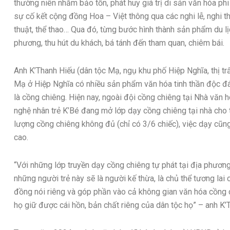
thường niên nhằm bảo tồn, phát huy giá trị di sản văn hóa phi
sự cố kết cộng đồng Hoa – Việt thông qua các nghi lễ, nghi t
thuật, thể thao… Qua đó, từng bước hình thành sản phẩm du l
phương, thu hút du khách, bá tánh đến tham quan, chiêm bái.
Anh K’Thanh Hiếu (dân tộc Mạ, ngụ khu phố Hiệp Nghĩa, thị tr
Mạ ở Hiệp Nghĩa có nhiều sản phẩm văn hóa tinh thần độc đáo 
là cồng chiêng. Hiện nay, ngoài đội cồng chiêng tại Nhà văn 
nghệ nhân trẻ K’Bé đang mở lớp dạy cồng chiêng tại nhà cho t
lượng cồng chiêng không đủ (chỉ có 3/6 chiếc), việc dạy cũng
cao.
“Với những lớp truyền dạy cồng chiêng tự phát tại địa phương
những người trẻ này sẽ là người kế thừa, là chủ thể tương lai 
đồng nói riêng và góp phần vào cả không gian văn hóa cồng ch
họ giữ được cái hồn, bản chất riêng của dân tộc họ” – anh K’