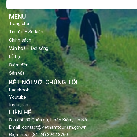
Search
o
e
r
k
a
m
MENU
Trang chủ
Tin tức – Sự kiện
Chính sách
Văn hoá – Đời sống
Lễ hội
Điểm đến
Sản vật
KẾT NỐI VỚI CHÚNG TÔI
Facebook
Youtube
Instagram
LIÊN HỆ
Địa chỉ: 80 Quán sứ, Hoàn Kiếm, Hà Nội
Email: contact@vietnamtourism.gov.vn
Điện thoại: (84-24) 3942 3760