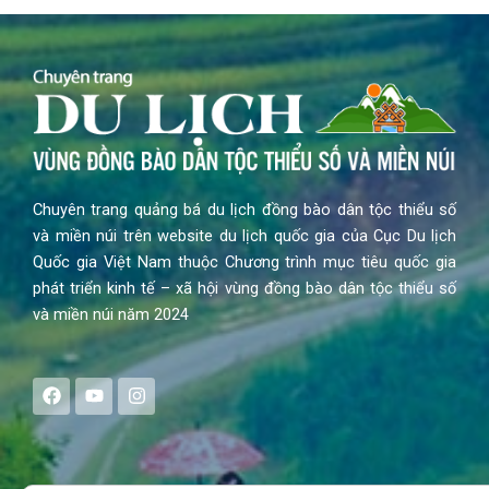
Chuyên trang quảng bá du lịch đồng bào dân tộc thiểu số
và miền núi trên website du lịch quốc gia của Cục Du lịch
Quốc gia Việt Nam thuộc Chương trình mục tiêu quốc gia
phát triển kinh tế – xã hội vùng đồng bào dân tộc thiểu số
và miền núi năm 2024
F
Y
I
a
o
n
c
u
s
e
t
t
b
u
a
o
b
g