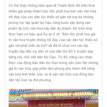
Có thể thấy những năm qua xã Thanh Bình đã triển khai
nhiều giải pháp nhằm bảo tồn, phát huy bản sắc văn hóa
tốt đẹp của các dân tộc thiểu số gắn với loại bỏ những
phong tục tập quán lạc hậu, từng bước xây dựng sản
phẩm du lịch, văn hóa hấp dẫn du khách. Để triển khai
thực hiện có hiệu quả Dự án 6 về: “Bảo tồn, phát huy giá
trị văn hóa truyền thống tốt đẹp của các dân tộc thiểu số
gắn với phát triển du lịch” xã đã tổ chức mở các lớp
truyền dạy dân ca, dân vũ của dân tộc Bố Y, truyền dạy
tiếng nói, chữ viết dân tộc Dao…Từ đó, nâng cao nhận
thức của đồng bào dân tộc Dao trong việc bảo tồn những
giá trị văn hóa, góp phần làm phong phú thêm đời sống
văn hóa tinh thần, bảo vệ di sản văn hóa của đồng bào
dân tộc Dao tại địa phương.