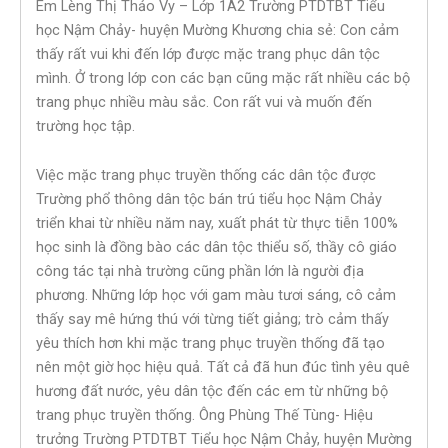
Em Lèng Thị Thảo Vy – Lớp 1A2 Trường PTDTBT Tiểu
học Nậm Chảy- huyện Mường Khương chia sẻ: Con cảm
thấy rất vui khi đến lớp được mặc trang phục dân tộc
mình. Ở trong lớp con các bạn cũng mặc rất nhiều các bộ
trang phục nhiều màu sắc. Con rất vui và muốn đến
trường học tập.
Việc mặc trang phục truyền thống các dân tộc được
Trường phổ thông dân tộc bán trú tiểu học Nậm Chảy
triển khai từ nhiều năm nay, xuất phát từ thực tiễn 100%
học sinh là đồng bào các dân tộc thiểu số, thầy cô giáo
công tác tại nhà trường cũng phần lớn là người địa
phương. Những lớp học với gam màu tươi sáng, cô cảm
thấy say mê hứng thú với từng tiết giảng; trò cảm thấy
yêu thích hơn khi mặc trang phục truyền thống đã tạo
nên một giờ học hiệu quả. Tất cả đã hun đúc tình yêu quê
hương đất nước, yêu dân tộc đến các em từ những bộ
trang phục truyền thống. Ông Phùng Thế Tùng- Hiệu
trưởng Trường PTDTBT Tiểu học Nậm Chảy, huyện Mường