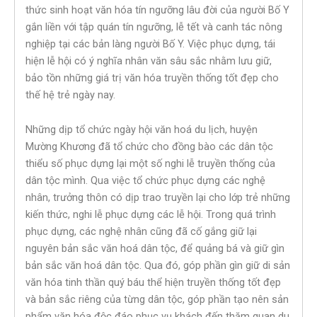
thức sinh hoạt văn hóa tín ngưỡng lâu đời của người Bố Y
gắn liền với tập quán tín ngưỡng, lễ tết và canh tác nông
nghiệp tại các bản làng người Bố Y. Việc phục dựng, tái
hiện lễ hội có ý nghĩa nhân văn sâu sắc nhằm lưu giữ,
bảo tồn những giá trị văn hóa truyền thống tốt đẹp cho
thế hệ trẻ ngày nay.
Những dịp tổ chức ngày hội văn hoá du lịch, huyện
Mường Khương đã tổ chức cho đồng bào các dân tộc
thiểu số phục dựng lại một số nghi lễ truyền thống của
dân tộc mình. Qua việc tổ chức phục dựng các nghệ
nhân, trưởng thôn có dịp trao truyền lại cho lớp trẻ những
kiến thức, nghi lễ phục dựng các lễ hội. Trong quá trình
phục dựng, các nghệ nhân cũng đã cố gắng giữ lại
nguyên bản sắc văn hoá dân tộc, để quảng bá và giữ gìn
bản sắc văn hoá dân tộc. Qua đó, góp phần gìn giữ di sản
văn hóa tinh thần quý báu thể hiện truyền thống tốt đẹp
và bản sắc riêng của từng dân tộc, góp phần tạo nên sản
phẩm văn hóa độc đáo phục vụ khách đến thăm quan du