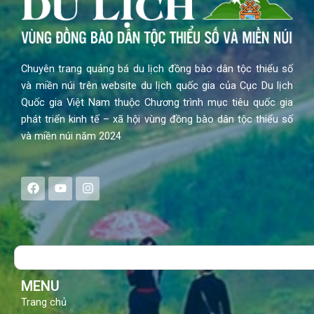
Chuyên trang quảng bá du lịch đồng bào dân tộc thiểu số
và miền núi trên website du lịch quốc gia của Cục Du lịch
Quốc gia Việt Nam thuộc Chương trình mục tiêu quốc gia
phát triển kinh tế – xã hội vùng đồng bào dân tộc thiểu số
và miền núi năm 2024
F
Y
I
a
o
n
c
u
s
e
t
t
b
u
a
o
b
g
Search
o
e
r
k
a
m
MENU
Trang chủ