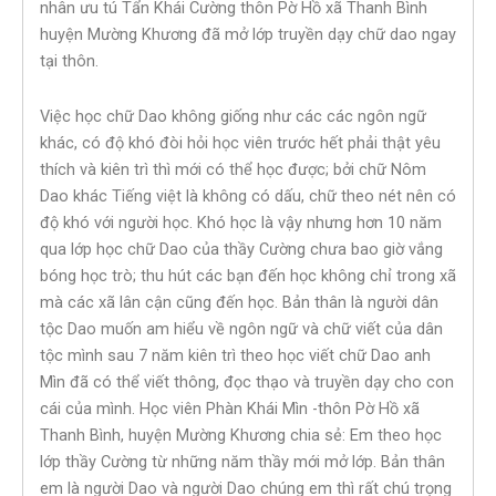
nhân ưu tú Tẩn Khái Cường thôn Pờ Hồ xã Thanh Bình
huyện Mường Khương đã mở lớp truyền dạy chữ dao ngay
tại thôn.
Việc học chữ Dao không giống như các các ngôn ngữ
khác, có độ khó đòi hỏi học viên trước hết phải thật yêu
thích và kiên trì thì mới có thể học được; bởi chữ Nôm
Dao khác Tiếng việt là không có dấu, chữ theo nét nên có
độ khó với người học. Khó học là vậy nhưng hơn 10 năm
qua lớp học chữ Dao của thầy Cường chưa bao giờ vắng
bóng học trò; thu hút các bạn đến học không chỉ trong xã
mà các xã lân cận cũng đến học. Bản thân là người dân
tộc Dao muốn am hiểu về ngôn ngữ và chữ viết của dân
tộc mình sau 7 năm kiên trì theo học viết chữ Dao anh
Mìn đã có thể viết thông, đọc thạo và truyền dạy cho con
cái của mình. Học viên Phàn Khái Mìn -thôn Pờ Hồ xã
Thanh Bình, huyện Mường Khương chia sẻ: Em theo học
lớp thầy Cường từ những năm thầy mới mở lớp. Bản thân
em là người Dao và người Dao chúng em thì rất chú trọng