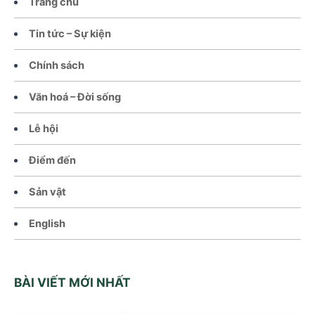
Trang chủ
Tin tức – Sự kiện
Chính sách
Văn hoá – Đời sống
Lễ hội
Điểm đến
Sản vật
English
BÀI VIẾT MỚI NHẤT