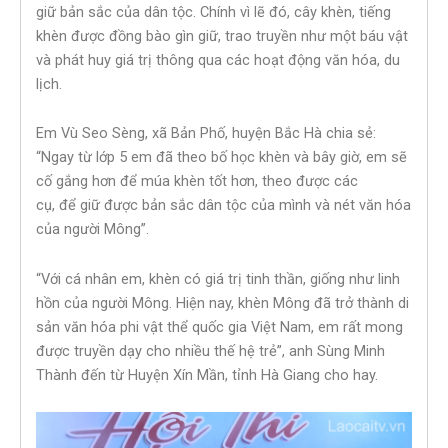
giữ bản sắc của dân tộc. Chính vì lẽ đó, cây khèn, tiếng
khèn được đồng bào gìn giữ, trao truyền như một báu vật
và phát huy giá trị thông qua các hoạt động văn hóa, du
lịch.
Em Vù Seo Sèng, xã Bản Phố, huyện Bắc Hà chia sẻ:
“Ngay từ lớp 5 em đã theo bố học khèn và bây giờ, em sẽ
cố gắng hơn để múa khèn tốt hơn, theo được các
cụ, để giữ được bản sắc dân tộc của mình và nét văn hóa
của người Mông”.
“Với cá nhân em, khèn có giá trị tinh thần, giống như linh
hồn của người Mông. Hiện nay, khèn Mông đã trở thành di
sản văn hóa phi vật thể quốc gia Việt Nam, em rất mong
được truyền dạy cho nhiều thế hệ trẻ”, anh Sùng Minh
Thành đến từ Huyện Xín Mần, tỉnh Hà Giang cho hay.