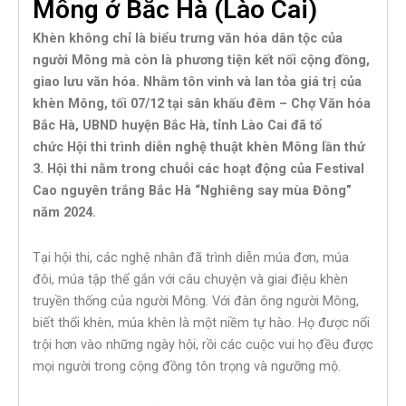
Mông ở Bắc Hà (Lào Cai)
Khèn không chỉ là biểu trưng văn hóa dân tộc của
người Mông mà còn là phương tiện kết nối cộng đồng,
giao lưu văn hóa. Nhằm tôn vinh và lan tỏa giá trị của
khèn Mông, tối 07/12 tại sân khấu đêm – Chợ Văn hóa
Bắc Hà, UBND huyện Bắc Hà, tỉnh Lào Cai đã tổ
chức Hội thi trình diễn nghệ thuật
khèn Mông
lần thứ
3. Hội thi nằm trong chuỗi các hoạt động của Festival
Cao nguyên trắng Bắc Hà “Nghiêng say mùa Đông”
năm 2024.
Tại hội thi, các nghệ nhân đã trình diễn múa đơn, múa
đôi, múa tập thể gắn với câu chuyện và giai điệu khèn
truyền thống của người Mông. Với đàn ông người Mông,
biết thổi khèn, múa khèn là một niềm tự hào. Họ được nổi
trội hơn vào những ngày hội, rồi các cuộc vui họ đều được
mọi người trong cộng đồng tôn trọng và ngưỡng mộ.