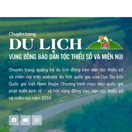
Chuyên trang quảng bá du lịch đồng bào dân tộc thiểu số
và miền núi trên website du lịch quốc gia của Cục Du lịch
Quốc gia Việt Nam thuộc Chương trình mục tiêu quốc gia
phát triển kinh tế – xã hội vùng đồng bào dân tộc thiểu số
và miền núi năm 2024
F
Y
I
a
o
n
c
u
s