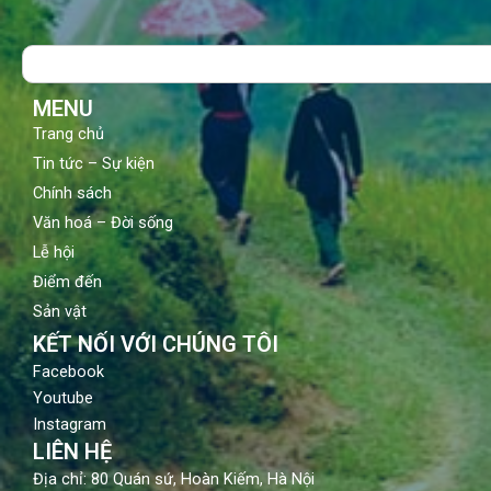
e
t
t
b
u
a
o
b
g
Search
o
e
r
k
a
m
MENU
Trang chủ
Tin tức – Sự kiện
Chính sách
Văn hoá – Đời sống
Lễ hội
Điểm đến
Sản vật
KẾT NỐI VỚI CHÚNG TÔI
Facebook
Youtube
Instagram
LIÊN HỆ
Địa chỉ: 80 Quán sứ, Hoàn Kiếm, Hà Nội