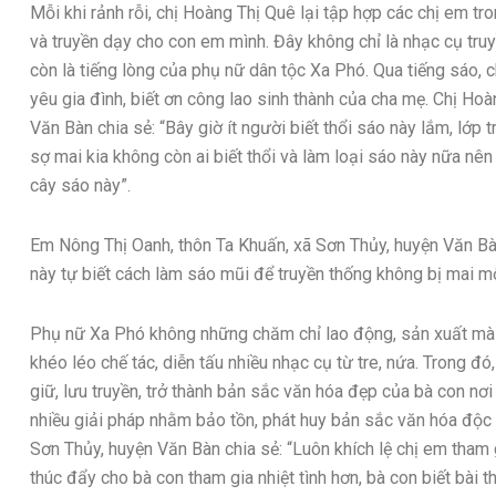
Mỗi khi rảnh rỗi, chị Hoàng Thị Quê lại tập hợp các chị em t
và truyền dạy cho con em mình. Đây không chỉ là nhạc cụ tru
còn là tiếng lòng của phụ nữ dân tộc Xa Phó. Qua tiếng sáo, 
yêu gia đình, biết ơn công lao sinh thành của cha mẹ. Chị Ho
Văn Bàn chia sẻ: “Bây giờ ít người biết thổi sáo này lắm, lớp tr
sợ mai kia không còn ai biết thổi và làm loại sáo này nữa nên 
cây sáo này”.
Em Nông Thị Oanh, thôn Ta Khuấn, xã Sơn Thủy, huyện Văn Bà
này tự biết cách làm sáo mũi để truyền thống không bị mai mộ
Phụ nữ Xa Phó không những chăm chỉ lao động, sản xuất mà
khéo léo chế tác, diễn tấu nhiều nhạc cụ từ tre, nứa. Trong đ
giữ, lưu truyền, trở thành bản sắc văn hóa đẹp của bà con nơi
nhiều giải pháp nhằm bảo tồn, phát huy bản sắc văn hóa độc 
Sơn Thủy, huyện Văn Bàn chia sẻ: “Luôn khích lệ chị em tham
thúc đẩy cho bà con tham gia nhiệt tình hơn, bà con biết bài t