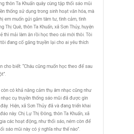
rong thôn Ta Khuấn quây cùng tập thổi sáo mũi
yền thống sử dụng trong sinh hoạt văn hóa, mà
chị em muốn gửi gắm tâm tư, tình cảm, tình
àng Thị Quê, thôn Ta Khuấn, xã Sơn Thủy, huyện
ẻ thì mải làm ăn rồi học theo cái mới thôi. Tôi
tôi đang cố gắng truyền lại cho ai yêu thích
n cho biết: “Cháu cũng muốn học theo để sau
t”.
 còn có khả năng cảm thụ âm nhạc cũng như
ó, nhạc cụ truyền thống sáo mũi đã được gìn
 đây. Hiện, xã Sơn Thủy đã và đang triển khai
đáo này. Chị Lự Thị Đông, thôn Ta Khuấn, xã
 gia các hoạt động, như thổi sáo, ném còn để
hổi sáo mũi này có ý nghĩa như thế nào”.