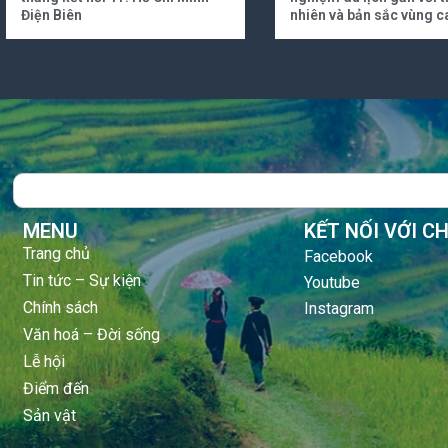
Điện Biên
nhiên và bản sắc vùng c
Search
MENU
KẾT NỐI VỚI C
Trang chủ
Facebook
Tin tức – Sự kiện
Youtube
Chính sách
Instagram
Văn hoá – Đời sống
Lễ hội
Điểm đến
Sản vật