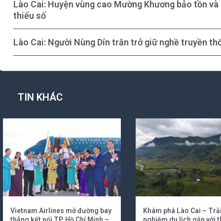
Lào Cai: Huyện vùng cao Mường Khương bảo tồn và 
thiểu số
Lào Cai: Người Nùng Dín trăn trở giữ nghề truyền th
TIN KHÁC
Vietnam Airlines mở đường bay
Khám phá Lào Cai – Trả
thẳng kết nối TP. Hồ Chí Minh –
nghiệm du lịch gắn với t