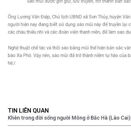
Sáo mũi được gìn giữ, lưu truyền, trở thành bản sắ
Ông Lương Văn Điệp, Chủ tịch UBND xã Sơn Thủy, huyện Văn B
người hiện nay đang biết sử dụng sáo mũi này để truyền lại ch
các cháu thiếu nhi và các đoàn viên thanh niên, để làm sao duy
Nghệ thuật chế tác và thổi sáo bằng mũi thể hiện bản sắc vă
bào Xa Phó. Vậy nên, sáo mũi đã trở thành niềm tự hào của b
hệ./.
TIN LIÊN QUAN
Khèn trong đời sống người Mông ở Bắc Hà (Lào Cai)