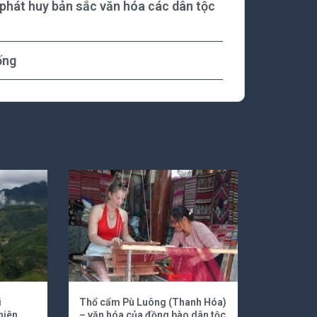
phát huy bản sắc văn hóa các dân tộc
ống
i
Thổ cẩm Pù Luông (Thanh Hóa)
hiên
– văn hóa của đồng bào dân tộc