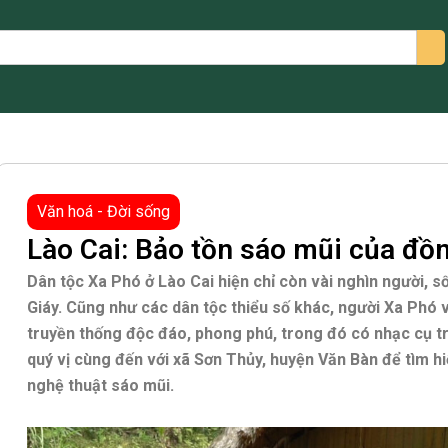
arch
Văn hoá - Đời sống
Lào Cai: Bảo tồn sáo mũi của đồ
Dân tộc Xa Phó ở Lào Cai hiện chỉ còn vài nghìn người, s
Giáy. Cũng như các dân tộc thiểu số khác, người Xa Phó v
truyền thống độc đáo, phong phú, trong đó có nhạc cụ t
quý vị cùng đến với xã Sơn Thủy, huyện Văn Bàn để tìm h
nghệ thuật sáo mũi.