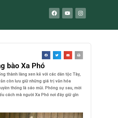
F
Y
I
a
o
n
c
u
s
e
t
t
b
u
a
o
b
g
o
e
r
k
a
m
ng bào Xa Phó
ống thành làng xen kẽ với các dân tộc Tày,
ẫn còn lưu giữ những giá trị văn hóa
ruyền thống là sáo mũi. Phóng sự sau, mời
iểu cách mà người Xa Phó nơi đây giữ gìn