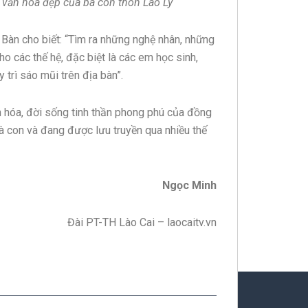
c văn hóa đẹp của bà con thôn Láo Lý
àn cho biết: “Tìm ra những nghệ nhân, những
o các thế hệ, đặc biệt là các em học sinh,
 trì sáo mũi trên địa bàn”.
n hóa, đời sống tinh thần phong phú của đồng
à con và đang được lưu truyền qua nhiều thế
Ngọc Minh
Đài PT-TH Lào Cai – laocaitv.vn