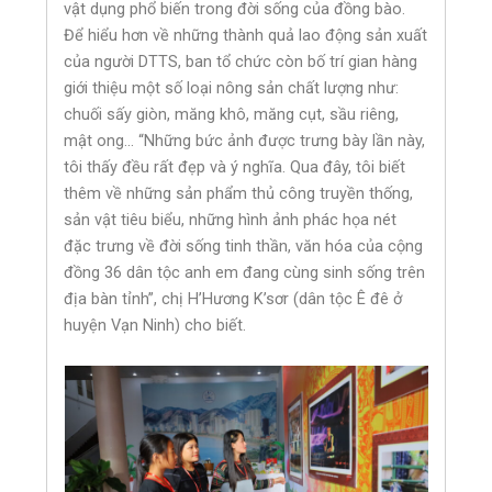
vật dụng phổ biến trong đời sống của đồng bào.
Để hiểu hơn về những thành quả lao động sản xuất
của người DTTS, ban tổ chức còn bố trí gian hàng
giới thiệu một số loại nông sản chất lượng như:
chuối sấy giòn, măng khô, măng cụt, sầu riêng,
mật ong… “Những bức ảnh được trưng bày lần này,
tôi thấy đều rất đẹp và ý nghĩa. Qua đây, tôi biết
thêm về những sản phẩm thủ công truyền thống,
sản vật tiêu biểu, những hình ảnh phác họa nét
đặc trưng về đời sống tinh thần, văn hóa của cộng
đồng 36 dân tộc anh em đang cùng sinh sống trên
địa bàn tỉnh”, chị H’Hương K’sơr (dân tộc Ê đê ở
huyện Vạn Ninh) cho biết.