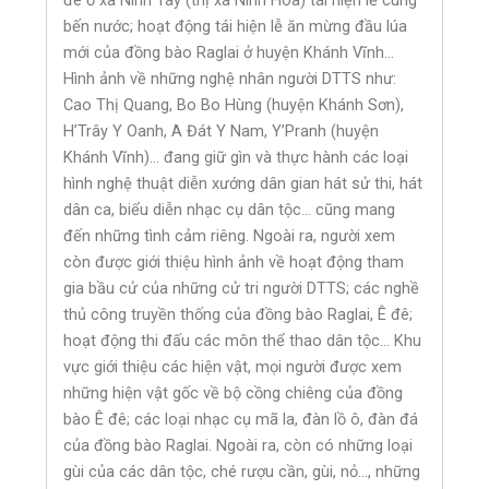
bến nước; hoạt động tái hiện lễ ăn mừng đầu lúa
mới của đồng bào Raglai ở huyện Khánh Vĩnh…
Hình ảnh về những nghệ nhân người DTTS như:
Cao Thị Quang, Bo Bo Hùng (huyện Khánh Sơn),
H’Trây Y Oanh, A Đát Y Nam, Y’Pranh (huyện
Khánh Vĩnh)… đang giữ gìn và thực hành các loại
hình nghệ thuật diễn xướng dân gian hát sử thi, hát
dân ca, biểu diễn nhạc cụ dân tộc… cũng mang
đến những tình cảm riêng. Ngoài ra, người xem
còn được giới thiệu hình ảnh về hoạt động tham
gia bầu cử của những cử tri người DTTS; các nghề
thủ công truyền thống của đồng bào Raglai, Ê đê;
hoạt động thi đấu các môn thể thao dân tộc… Khu
vực giới thiệu các hiện vật, mọi người được xem
những hiện vật gốc về bộ cồng chiêng của đồng
bào Ê đê; các loại nhạc cụ mã la, đàn lồ ô, đàn đá
của đồng bào Raglai. Ngoài ra, còn có những loại
gùi của các dân tộc, ché rượu cần, gùi, nỏ…, những