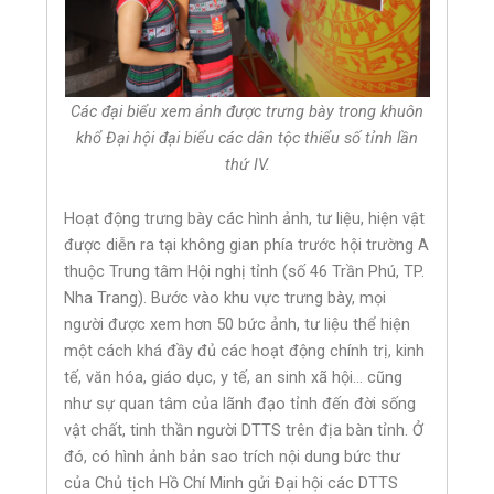
Các đại biểu xem ảnh được trưng bày trong khuôn
khổ Đại hội đại biểu các dân tộc thiểu số tỉnh lần
thứ IV.
Hoạt động trưng bày các hình ảnh, tư liệu, hiện vật
được diễn ra tại không gian phía trước hội trường A
thuộc Trung tâm Hội nghị tỉnh (số 46 Trần Phú, TP.
Nha Trang). Bước vào khu vực trưng bày, mọi
người được xem hơn 50 bức ảnh, tư liệu thể hiện
một cách khá đầy đủ các hoạt động chính trị, kinh
tế, văn hóa, giáo dục, y tế, an sinh xã hội… cũng
như sự quan tâm của lãnh đạo tỉnh đến đời sống
vật chất, tinh thần người DTTS trên địa bàn tỉnh. Ở
đó, có hình ảnh bản sao trích nội dung bức thư
của Chủ tịch Hồ Chí Minh gửi Đại hội các DTTS