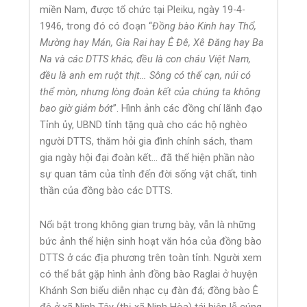
miền Nam, được tổ chức tại Pleiku, ngày 19-4-
1946, trong đó có đoạn “
Đồng bào Kinh hay Thổ,
Mường hay Mán, Gia Rai hay Ê Đê, Xê Đăng hay Ba
Na và các DTTS khác, đều là con cháu Việt Nam,
đều là anh em ruột thịt… Sông có thể cạn, núi có
thể mòn, nhưng lòng đoàn kết của chúng ta không
bao giờ giảm bớt
”. Hình ảnh các đồng chí lãnh đạo
Tỉnh ủy, UBND tỉnh tặng quà cho các hộ nghèo
người DTTS, thăm hỏi gia đình chính sách, tham
gia ngày hội đại đoàn kết… đã thể hiện phần nào
sự quan tâm của tỉnh đến đời sống vật chất, tinh
thần của đồng bào các DTTS.
Nổi bật trong không gian trưng bày, vẫn là những
bức ảnh thể hiện sinh hoạt văn hóa của đồng bào
DTTS ở các địa phương trên toàn tỉnh. Người xem
có thể bắt gặp hình ảnh đồng bào Raglai ở huyện
Khánh Sơn biểu diễn nhạc cụ đàn đá; đồng bào Ê
đê ở xã Ninh Tây (thị xã Ninh Hòa) tái hiện lễ cúng