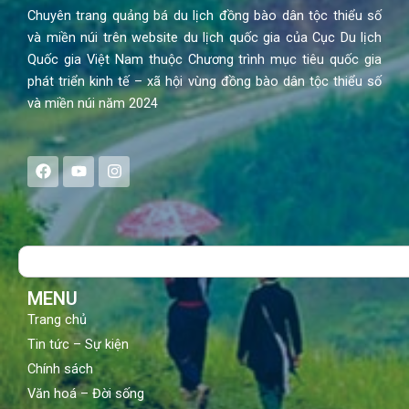
Chuyên trang quảng bá du lịch đồng bào dân tộc thiểu số
và miền núi trên website du lịch quốc gia của Cục Du lịch
Quốc gia Việt Nam thuộc Chương trình mục tiêu quốc gia
phát triển kinh tế – xã hội vùng đồng bào dân tộc thiểu số
và miền núi năm 2024
F
Y
I
a
o
n
c
u
s
e
t
t
b
u
a
o
b
g
Search
o
e
r
k
a
m
MENU
Trang chủ
Tin tức – Sự kiện
Chính sách
Văn hoá – Đời sống