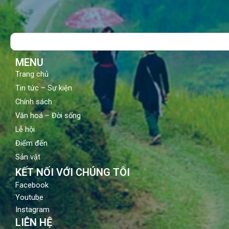
c
u
s
e
t
t
b
u
a
o
b
g
Search
o
e
r
k
a
m
MENU
Trang chủ
Tin tức – Sự kiện
Chính sách
Văn hoá – Đời sống
Lễ hội
Điểm đến
Sản vật
KẾT NỐI VỚI CHÚNG TÔI
Facebook
Youtube
Instagram
LIÊN HỆ