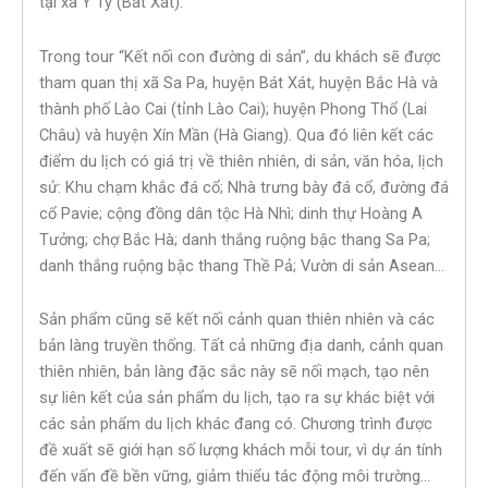
tại xã Y Tý (Bát Xát).
Trong tour “Kết nối con đường di sản”, du khách sẽ được
tham quan thị xã Sa Pa, huyện Bát Xát, huyện Bắc Hà và
thành phố Lào Cai (tỉnh Lào Cai); huyện Phong Thổ (Lai
Châu) và huyện Xín Mần (Hà Giang). Qua đó liên kết các
điểm du lịch có giá trị về thiên nhiên, di sản, văn hóa, lịch
sử: Khu chạm khắc đá cổ; Nhà trưng bày đá cổ, đường đá
cổ Pavie; cộng đồng dân tộc Hà Nhì; dinh thự Hoàng A
Tưởng; chợ Bắc Hà; danh thắng ruộng bậc thang Sa Pa;
danh thắng ruộng bậc thang Thề Pả; Vườn di sản Asean…
Sản phẩm cũng sẽ kết nối cảnh quan thiên nhiên và các
bản làng truyền thống. Tất cả những địa danh, cảnh quan
thiên nhiên, bản làng đặc sắc này sẽ nối mạch, tạo nên
sự liên kết của sản phẩm du lịch, tạo ra sự khác biệt với
các sản phẩm du lịch khác đang có. Chương trình được
đề xuất sẽ giới hạn số lượng khách mỗi tour, vì dự án tính
đến vấn đề bền vững, giảm thiểu tác động môi trường…