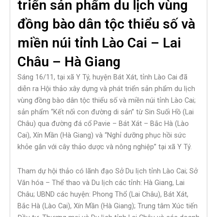
triển sản phẩm du lịch vùng
đồng bào dân tộc thiểu số và
miền núi tỉnh Lào Cai – Lai
Châu – Hà Giang
Sáng 16/11, tại xã Y Tý, huyện Bát Xát, tỉnh Lào Cai đã
diễn ra Hội thảo xây dựng và phát triển sản phẩm du lịch
vùng đồng bào dân tộc thiểu số và miền núi tỉnh Lào Cai;
sản phẩm “Kết nối con đường di sản” từ Sin Suối Hồ (Lai
Châu) qua đường đá cổ Pavie – Bát Xát – Bắc Hà (Lào
Cai), Xín Mần (Hà Giang) và “Nghỉ dưỡng phục hồi sức
khỏe gắn với cây thảo dược và nông nghiệp” tại xã Y Tý.
Tham dự hội thảo có lãnh đạo Sở Du lịch tỉnh Lào Cai; Sở
Văn hóa – Thể thao và Du lịch các tỉnh: Hà Giang, Lai
Châu; UBND các huyện: Phong Thổ (Lai Châu), Bát Xát,
Bắc Hà (Lào Cai), Xín Mần (Hà Giang); Trung tâm Xúc tiến