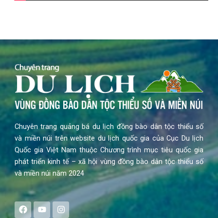
Chuyên trang quảng bá du lịch đồng bào dân tộc thiểu số
và miền núi trên website du lịch quốc gia của Cục Du lịch
Quốc gia Việt Nam thuộc Chương trình mục tiêu quốc gia
phát triển kinh tế – xã hội vùng đồng bào dân tộc thiểu số
và miền núi năm 2024
F
Y
I
a
o
n