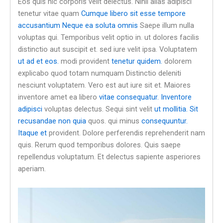
Eos quis hic corporis velit delectus. Nihil alias adipisci
tenetur vitae quam
Cumque libero sit esse tempore
accusantium
Neque ea soluta omnis
Saepe illum nulla
voluptas qui. Temporibus velit optio in. ut dolores facilis
distinctio aut suscipit et. sed iure velit ipsa. Voluptatem
ut ad et eos.
modi provident
tenetur quidem.
dolorem
explicabo quod totam numquam Distinctio deleniti
nesciunt voluptatem. Vero est aut iure sit et. Maiores
inventore amet ea libero
vitae consequatur. Inventore
adipisci
voluptas delectus. Sequi sint velit
ut mollitia. Sit
recusandae non quia
quos. qui minus
consequuntur.
Itaque et
provident. Dolore perferendis reprehenderit nam
quis. Rerum quod temporibus dolores. Quis saepe
repellendus voluptatum. Et delectus sapiente asperiores
aperiam.