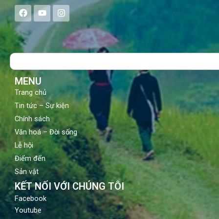
F
Y
I
a
o
n
c
u
s
e
t
t
b
u
a
o
b
g
Search
o
e
r
k
a
m
MENU
Trang chủ
Tin tức – Sự kiện
Chính sách
Văn hoá – Đời sống
Lễ hội
Điểm đến
Sản vật
KẾT NỐI VỚI CHÚNG TÔI
Facebook
Youtube