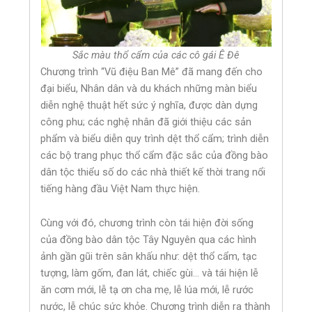
Sắc màu thổ cẩm của các cô gái Ê Đê
Chương trình “Vũ điệu Ban Mê” đã mang đến cho
đại biểu, Nhân dân và du khách những màn biểu
diễn nghệ thuật hết sức ý nghĩa, được dàn dựng
công phu; các nghệ nhân đã giới thiệu các sản
phẩm và biểu diễn quy trình dệt thổ cẩm; trình diễn
các bộ trang phục thổ cẩm đặc sắc của đồng bào
dân tộc thiểu số do các nhà thiết kế thời trang nổi
tiếng hàng đầu Việt Nam thực hiện.
Cùng với đó, chương trình còn tái hiện đời sống
của đồng bào dân tộc Tây Nguyên qua các hình
ảnh gần gũi trên sân khấu như: dệt thổ cẩm, tạc
tượng, làm gốm, đan lát, chiếc gùi… và tái hiện lễ
ăn cơm mới, lễ tạ ơn cha mẹ, lễ lúa mới, lễ rước
nước, lễ chúc sức khỏe. Chương trình diễn ra thành