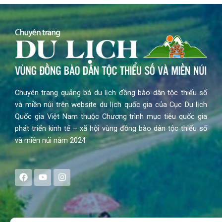
Chuyên trang quảng bá du lịch đồng bào dân tộc thiểu số
và miền núi trên website du lịch quốc gia của Cục Du lịch
Quốc gia Việt Nam thuộc Chương trình mục tiêu quốc gia
phát triển kinh tế – xã hội vùng đồng bào dân tộc thiểu số
và miền núi năm 2024
F
Y
I
a
o
n
c
u
s
e
t
t
b
u
a
o
b
g
Search