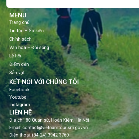
o
e
r
k
a
m
MENU
Trang chủ
Tin tức – Sự kiện
Chính sách
Văn hoá – Đời sống
Lễ hội
Điểm đến
Sản vật
KẾT NỐI VỚI CHÚNG TÔI
Facebook
Youtube
Instagram
LIÊN HỆ
Địa chỉ: 80 Quán sứ, Hoàn Kiếm, Hà Nội
Email: contact@vietnamtourism.gov.vn
Điện thoại: (84-24) 3942 3760