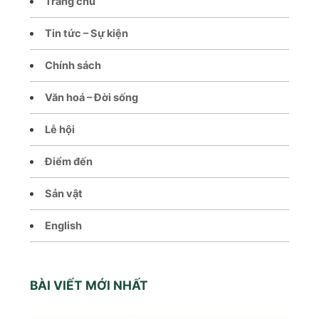
Trang chủ
Tin tức – Sự kiện
Chính sách
Văn hoá – Đời sống
Lễ hội
Điểm đến
Sản vật
English
BÀI VIẾT MỚI NHẤT