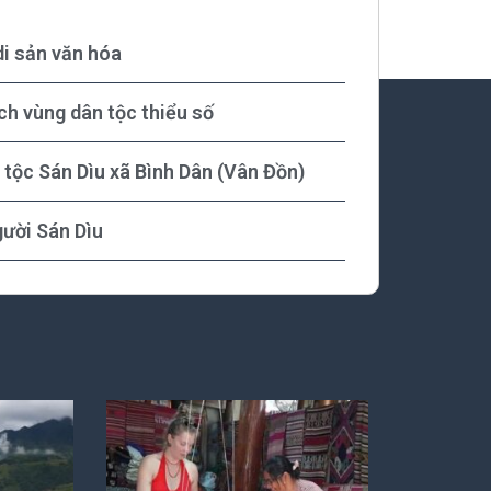
di sản văn hóa
ịch vùng dân tộc thiểu số
 tộc Sán Dìu xã Bình Dân (Vân Đồn)
ười Sán Dìu