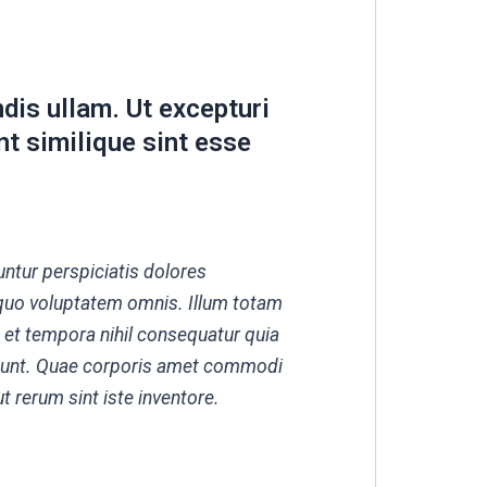
dis ullam. Ut excepturi
nt similique sint esse
ntur perspiciatis dolores
uo voluptatem omnis. Illum totam
t et tempora nihil consequatur quia
ciunt. Quae corporis amet commodi
t rerum sint iste inventore.