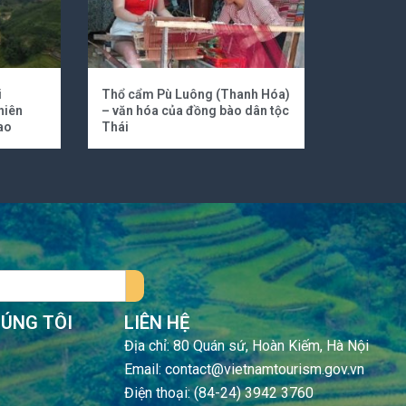
i
Thổ cẩm Pù Luông (Thanh Hóa)
hiên
– văn hóa của đồng bào dân tộc
ao
Thái
HÚNG TÔI
LIÊN HỆ
Địa chỉ: 80 Quán sứ, Hoàn Kiếm, Hà Nội
Email: contact@vietnamtourism.gov.vn
Điện thoại: (84-24) 3942 3760