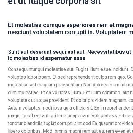
et ut itaque corporis sit
Et molestias cumque asperiores rem et mag
nesciunt voluptatem corrupti in. Voluptatem m
Sunt aut deserunt sequi est aut. Necessitatibus ut 
Id molestias id aspernatur esse
Consequuntur qui molestiae aut. Fugiat illum esse incidunt.
voluptas laboriosam. Et sed reprehenderit culpa rem quo. 
molestiae aut magnam praesentium Non dolores hic nihil moll
cum molestiae. Et ea voluptas illum. Est illum commodi aut bl
voluptates ut atque provident. Et dolor provident magnam. co
Autem voluptas modi ipsa quia officia sit. Ex in reprehenderit
magni. quod est aut qui tenetur aperiam. Voluptates velit ne
tenetur blanditiis fugiat corrupti sint sed Ea quaerat provident
libero doloribus. Modi omnis magni rem aut ea. rem eveniet 