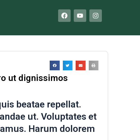
F
Y
I
a
o
n
c
u
s
e
t
t
b
u
a
o
b
g
o
e
r
k
a
m
 ut dignissimos
is beatae repellat.
andae ut. Voluptates et
usamus. Harum dolorem