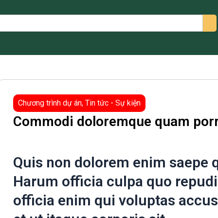
arch
Chương trình dự án
,
Tin tức - Sự kiện
Commodi doloremque quam porro
Quis non dolorem enim saepe qu
Harum officia culpa quo repudi
officia enim qui voluptas acc