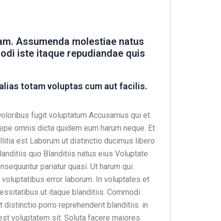
nam. Assumenda molestiae natus
odi iste itaque repudiandae quis
alias totam voluptas cum aut facilis.
 Doloribus fugit voluptatum Accusamus qui et
Saepe omnis dicta quidem eum harum neque. Et
itia est Laborum ut distinctio ducimus libero
anditiis quo Blanditiis natus eius Voluptate
nsequuntur pariatur quasi. Ut harum qui.
 voluptatibus error laborum. In voluptates et
cessitatibus ut itaque blanditiis. Commodi
 distinctio porro reprehenderit blanditiis. in
est voluptatem sit. Soluta facere maiores