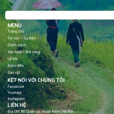
e
t
t
b
u
a
o
b
g
Search
o
e
r
k
a
m
MENU
Trang chủ
Tin tức – Sự kiện
Chính sách
Văn hoá – Đời sống
Lễ hội
Điểm đến
Sản vật
KẾT NỐI VỚI CHÚNG TÔI
Facebook
Youtube
Instagram
LIÊN HỆ
Địa chỉ: 80 Quán sứ, Hoàn Kiếm, Hà Nội