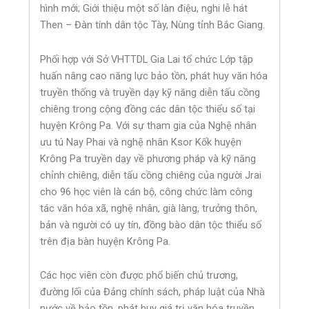
hình mới; Giới thiệu một số làn điệu, nghi lễ hát
Then – Đàn tính dân tộc Tày, Nùng tỉnh Bắc Giang.
Phối hợp với Sở VHTTDL Gia Lai tổ chức Lớp tập
huấn nâng cao năng lực bảo tồn, phát huy văn hóa
truyền thống và truyền dạy kỹ năng diễn tấu cồng
chiêng trong cộng đồng các dân tộc thiểu số tại
huyện Krông Pa. Với sự tham gia của Nghệ nhân
ưu tú Nay Phai và nghệ nhân Ksor Kốk huyện
Krông Pa truyền dạy về phương pháp và kỹ năng
chỉnh chiêng, diễn tấu cồng chiêng của người Jrai
cho 96 học viên là cán bộ, công chức làm công
tác văn hóa xã, nghệ nhân, già làng, trưởng thôn,
bản và người có uy tín, đồng bào dân tộc thiểu số
trên địa bàn huyện Krông Pa.
Các học viên còn được phổ biến chủ trương,
đường lối của Đảng chính sách, pháp luật của Nhà
nước về bảo tồn, phát huy giá trị văn hóa truyền