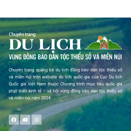
Chuyên trang quảng bá du lịch đồng bào dân tộc thiểu số
và miền núi trên website du lịch quốc gia của Cục Du lịch
Quốc gia Việt Nam thuộc Chương trình mục tiêu quốc gia
phát triển kinh tế – xã hội vùng đồng bào dân tộc thiểu số
và miền núi năm 2024
F
Y
I
a
o
n
c
u
s