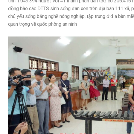
tỉnh 1.049.394 người, với 41 thành phần dân tộc, có 206.416 
đồng bào các DTTS sinh sống đan xen trên địa bàn 111 xã, phư
chủ yếu sống bằng nghề nông nghiệp, tập trung ở địa bàn miền n
quan trọng về quốc phòng an ninh