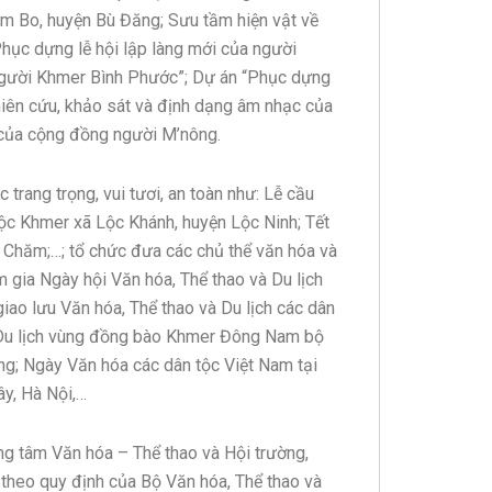
Bom Bo, huyện Bù Đăng; Sưu tầm hiện vật về
hục dựng lễ hội lập làng mới của người
người Khmer Bình Phước”; Dự án “Phục dựng
iên cứu, khảo sát và định dạng âm nhạc của
 của cộng đồng người M’nông.
trang trọng, vui tươi, an toàn như: Lễ cầu
tộc Khmer xã Lộc Khánh, huyện Lộc Ninh; Tết
Chăm;…; tổ chức đưa các chủ thể văn hóa và
m gia Ngày hội Văn hóa, Thể thao và Du lịch
iao lưu Văn hóa, Thể thao và Du lịch các dân
 Du lịch vùng đồng bào Khmer Đông Nam bộ
ng; Ngày Văn hóa các dân tộc Việt Nam tại
ây, Hà Nội,…
ung tâm Văn hóa – Thể thao và Hội trường,
theo quy định của Bộ Văn hóa, Thể thao và