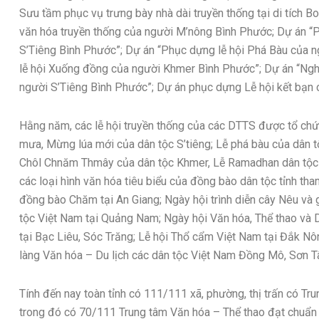
Sưu tầm phục vụ trưng bày nhà dài truyền thống tại di tích 
văn hóa truyền thống của người M’nông Bình Phước; Dự án “P
S’Tiêng Bình Phước”; Dự án “Phục dựng lễ hội Phá Bàu của 
lễ hội Xuống đồng của người Khmer Bình Phước”; Dự án “Ngh
người S’Tiêng Bình Phước”; Dự án phục dựng Lễ hội kết bạn
Hằng năm, các lễ hội truyền thống của các DTTS được tổ chức 
mưa, Mừng lúa mới của dân tộc S’tiêng; Lễ phá bàu của dân 
Chôl Chnăm Thmây của dân tộc Khmer, Lễ Ramadhan dân tộc 
các loại hình văn hóa tiêu biểu của đồng bào dân tộc tỉnh tha
đồng bào Chăm tại An Giang; Ngày hội trình diễn cây Nêu và g
tộc Việt Nam tại Quảng Nam; Ngày hội Văn hóa, Thể thao và
tại Bạc Liêu, Sóc Trăng; Lễ hội Thổ cẩm Việt Nam tại Đắk Nô
làng Văn hóa – Du lịch các dân tộc Việt Nam Đồng Mô, Sơn T
Tính đến nay toàn tỉnh có 111/111 xã, phường, thị trấn có Tr
trong đó có 70/111 Trung tâm Văn hóa – Thể thao đạt chuẩn 