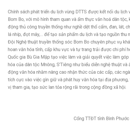
Chính sách phát triển du lịch vùng DTTS được kết nối du lịch
Bom Bo, với mô hình tham quan và ẩm thực văn hoá dân tộc, kế
động thủ công truyền thống như nghề dệt thổ cẩm, đan, lát, ch
lá nhíp, đọt mây,… để tạo sản phẩm du lịch và tạo nguồn thu n
Đội Nghệ thuật truyền thống sóc Bom Bo chuyên phục vụ khá
hoan văn hóa tỉnh, cấp khu vực và tự trang trải được chi phí
Quốc gia Bù Gia Mập tạo việc làm và giải quyết việc làm gó
hóa của dân tộc Mnông, S’Tiêng như biểu diễn nghệ thuật và 
động văn hóa nhằm nâng cao nhận thức của các cấp, các ngành
tích cực vào việc gìn giữ và phát huy văn hóa tại địa phương
vị tham gia, tạo sức lan tỏa rộng rãi trong cộng đồng xã hội.
Cổng TTĐT tỉnh Bình Phước