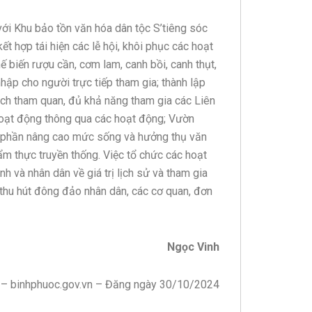
 với Khu bảo tồn văn hóa dân tộc S’tiêng sóc
t hợp tái hiện các lễ hội, khôi phục các hoạt
ế biến rượu cần, cơm lam, canh bồi, canh thụt,
hập cho người trực tiếp tham gia; thành lập
ch tham quan, đủ khả năng tham gia các Liên
 hoạt động thông qua các hoạt động; Vườn
p phần nâng cao mức sống và hưởng thụ văn
ẩm thực truyền thống. Việc tổ chức các hoạt
 và nhân dân về giá trị lịch sử và tham gia
, thu hút đông đảo nhân dân, các cơ quan, đơn
Ngọc Vinh
 – binhphuoc.gov.vn – Đăng ngày 30/10/2024