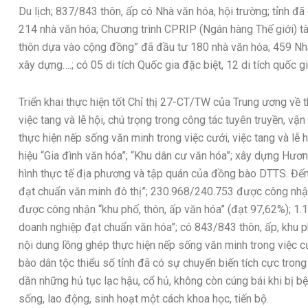
Du lịch; 837/843 thôn, ấp có Nhà văn hóa, hội trường; tỉnh 
214 nhà văn hóa; Chương trình CPRIP (Ngân hàng Thế giới) tà
thôn dựa vào cộng đồng” đã đầu tư 180 nhà văn hóa; 459 Nh
xây dựng….; có 05 di tích Quốc gia đặc biệt, 12 di tích quốc gi
Triển khai thực hiện tốt Chỉ thị 27-CT/TW của Trung ương về 
việc tang và lễ hội, chú trọng trong công tác tuyên truyền, v
thực hiện nếp sống văn minh trong việc cưới, việc tang và lễ h
hiệu “Gia đình văn hóa”; “Khu dân cư văn hóa”; xây dựng Hươ
hình thực tế địa phương và tập quán của đồng bào DTTS. Đến
đạt chuẩn văn minh đô thị”; 230.968/240.753 được công nhậ
được công nhận “khu phố, thôn, ấp văn hóa” (đạt 97,62%); 1.
doanh nghiệp đạt chuẩn văn hóa”; có 843/843 thôn, ấp, khu
nội dung lồng ghép thực hiện nếp sống văn minh trong việc cư
bào dân tộc thiểu số tỉnh đã có sự chuyển biến tích cực tron
dần những hủ tục lạc hậu, cổ hủ, không còn cúng bái khi bị bện
sống, lao động, sinh hoạt một cách khoa học, tiến bộ.