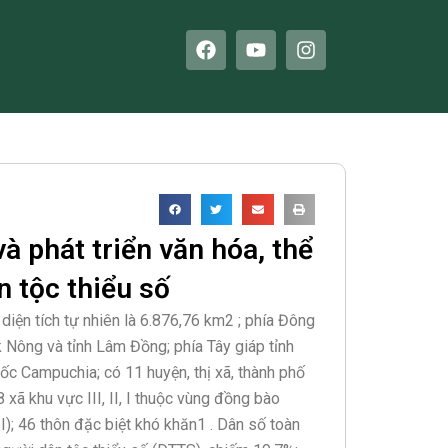
F
Y
I
a
o
n
c
u
s
e
t
t
b
u
a
o
b
g
o
e
r
k
a
m
à phát triển văn hóa, thể
n tộc thiểu số
iện tích tự nhiên là 6.876,76 km2 ; phía Đông
k Nông và tỉnh Lâm Đồng; phía Tây giáp tỉnh
c Campuchia; có 11 huyện, thị xã, thành phố
8 xã khu vực III, II, I thuộc vùng đồng bào
I); 46 thôn đặc biệt khó khăn1 . Dân số toàn