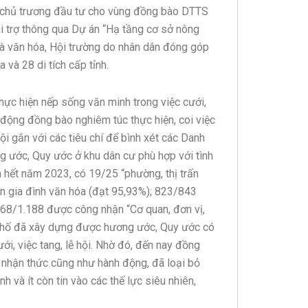
đã chủ trương đầu tư cho vùng đồng bào DTTS
i trợ thông qua Dự án “Hạ tầng cơ sở nông
à văn hóa, Hội trường do nhân dân đóng góp
a và 28 di tích cấp tỉnh.
thực hiện nếp sống văn minh trong việc cưới,
ận động đồng bào nghiêm túc thực hiện, coi việc
ội gắn với các tiêu chí để bình xét các Danh
ng ước, Quy ước ở khu dân cư phù hợp với tình
 hết năm 2023, có 19/25 “phường, thị trấn
n gia đình văn hóa (đạt 95,93%); 823/843
168/1.188 được công nhận “Cơ quan, đơn vị,
 phố đã xây dựng được hương ước, Quy ước có
ới, việc tang, lễ hội. Nhờ đó, đến nay đồng
g nhận thức cũng như hành động, đã loại bỏ
h và ít còn tin vào các thế lực siêu nhiên,