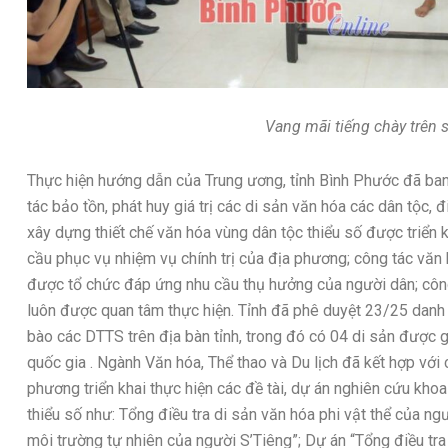
Vang mãi tiếng chày trên
Thực hiện hướng dẫn của Trung ương, tỉnh Bình Phước đã ban 
tác bảo tồn, phát huy giá trị các di sản văn hóa các dân tộc, đ
xây dựng thiết chế văn hóa vùng dân tộc thiểu số được triển k
cầu phục vụ nhiệm vụ chính trị của địa phương; công tác văn h
được tổ chức đáp ứng nhu cầu thụ hưởng của người dân; công
luôn được quan tâm thực hiện. Tỉnh đã phê duyệt 23/25 danh
bào các DTTS trên địa bàn tỉnh, trong đó có 04 di sản được g
quốc gia . Ngành Văn hóa, Thể thao và Du lịch đã kết hợp với
phương triển khai thực hiện các đề tài, dự án nghiên cứu kho
thiểu số như: Tổng điều tra di sản văn hóa phi vật thể của ng
môi trường tự nhiên của người S’Tiêng”; Dự án “Tổng điều tra