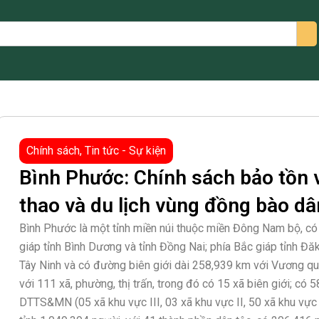
arch
Chính sách
,
Tin tức - Sự kiện
Bình Phước: Chính sách bảo tồn v
thao và du lịch vùng đồng bào dâ
Bình Phước là một tỉnh miền núi thuộc miền Đông Nam bộ, có d
giáp tỉnh Bình Dương và tỉnh Đồng Nai; phía Bắc giáp tỉnh Đă
Tây Ninh và có đường biên giới dài 258,939 km với Vương quố
với 111 xã, phường, thị trấn, trong đó có 15 xã biên giới; có 5
DTTS&MN (05 xã khu vực III, 03 xã khu vực II, 50 xã khu vực 