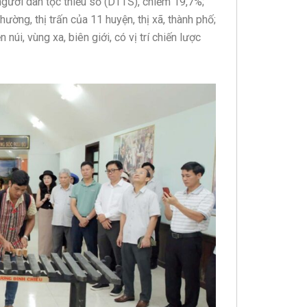
người dân tộc thiểu số (DTTS), chiếm 19,7%;
ờng, thị trấn của 11 huyện, thị xã, thành phố;
úi, vùng xa, biên giới, có vị trí chiến lược