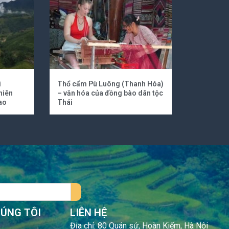
i
Thổ cẩm Pù Luông (Thanh Hóa)
hiên
– văn hóa của đồng bào dân tộc
ao
Thái
HÚNG TÔI
LIÊN HỆ
Địa chỉ: 80 Quán sứ, Hoàn Kiếm, Hà Nội