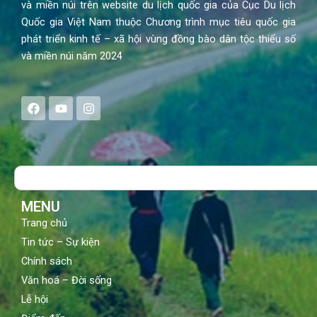
và miền núi trên website du lịch quốc gia của Cục Du lịch
Quốc gia Việt Nam thuộc Chương trình mục tiêu quốc gia
phát triển kinh tế – xã hội vùng đồng bào dân tộc thiểu số
và miền núi năm 2024
F
Y
I
a
o
n
c
u
s
e
t
t
b
u
a
o
b
g
Search
o
e
r
k
a
m
MENU
Trang chủ
Tin tức – Sự kiện
Chính sách
Văn hoá – Đời sống
Lễ hội