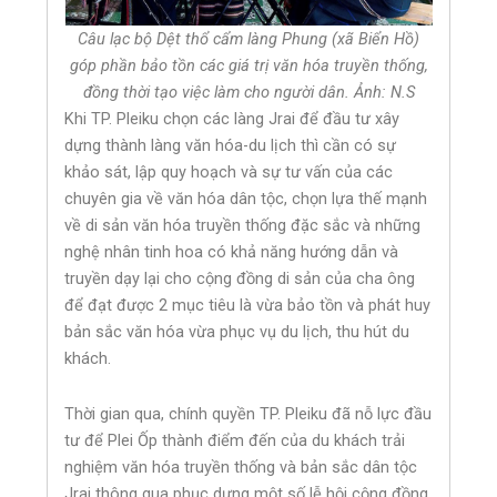
Câu lạc bộ Dệt thổ cẩm làng Phung (xã Biển Hồ)
góp phần bảo tồn các giá trị văn hóa truyền thống,
đồng thời tạo việc làm cho người dân. Ảnh: N.S
Khi TP. Pleiku chọn các làng Jrai để đầu tư xây
dựng thành làng văn hóa-du lịch thì cần có sự
khảo sát, lập quy hoạch và sự tư vấn của các
chuyên gia về văn hóa dân tộc, chọn lựa thế mạnh
về di sản văn hóa truyền thống đặc sắc và những
nghệ nhân tinh hoa có khả năng hướng dẫn và
truyền dạy lại cho cộng đồng di sản của cha ông
để đạt được 2 mục tiêu là vừa bảo tồn và phát huy
bản sắc văn hóa vừa phục vụ du lịch, thu hút du
khách.
Thời gian qua, chính quyền TP. Pleiku đã nỗ lực đầu
tư để Plei Ốp thành điểm đến của du khách trải
nghiệm văn hóa truyền thống và bản sắc dân tộc
Jrai thông qua phục dựng một số lễ hội cộng đồng