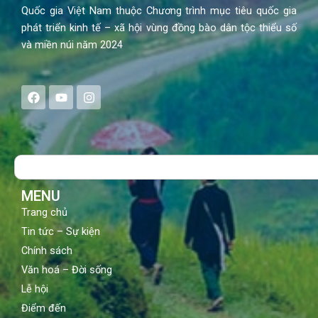
Quốc gia Việt Nam thuộc Chương trình mục tiêu quốc gia
phát triển kinh tế – xã hội vùng đồng bào dân tộc thiểu số
và miền núi năm 2024
F
Y
I
a
o
n
c
u
s
e
t
t
b
u
a
o
b
g
Search
o
e
r
k
a
m
MENU
Trang chủ
Tin tức – Sự kiện
Chính sách
Văn hoá – Đời sống
Lễ hội
Điểm đến