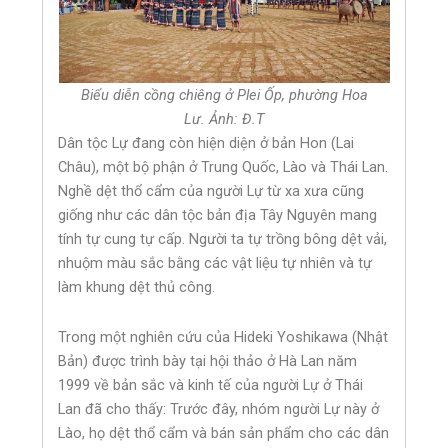
Biểu diễn cồng chiêng ở Plei Ốp, phường Hoa
Lư. Ảnh: Đ.T
Dân tộc Lự đang còn hiện diện ở bản Hon (Lai
Châu), một bộ phận ở Trung Quốc, Lào và Thái Lan.
Nghề dệt thổ cẩm của người Lự từ xa xưa cũng
giống như các dân tộc bản địa Tây Nguyên mang
tính tự cung tự cấp. Người ta tự trồng bông dệt vải,
nhuộm màu sắc bằng các vật liệu tự nhiên và tự
làm khung dệt thủ công.
Trong một nghiên cứu của Hideki Yoshikawa (Nhật
Bản) được trình bày tại hội thảo ở Hà Lan năm
1999 về bản sắc và kinh tế của người Lự ở Thái
Lan đã cho thấy: Trước đây, nhóm người Lự này ở
Lào, họ dệt thổ cẩm và bán sản phẩm cho các dân