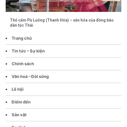
Thổ cẩm Pù Luông (Thanh Hóa) – văn hóa của đồng bào
dân tộc Thái
Trang chủ
Tin tức – Sự kiện
Chính sách
Văn hoá – Đời sống
Lễ hội
Điểm đến
Sản vật