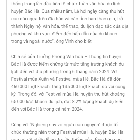
thống trong lần đầu tiên tổ chức Tuần văn hóa du lịch
huyện Bắc Hà. Qua nhiều năm, Lễ hội ngày càng thu hút
các nài ngựa trên địa bàn và các tỉnh bạn tham gia, trở
thành Ngày hội văn hóa, thể thao, du lịch đặc sắc của địa
phương và khu vực, điểm đến hấp dẫn của du khách
trong và ngoài nước”, ông Vinh cho biết.
Chia sẻ của Trưởng Phòng Văn hóa – Thông tin huyện
Bắc Hà được kiểm chứng từ mức tăng trưởng khách du
lịch đến với địa phương trong 6 tháng năm 2024. Với
Festival mùa Xuân và Festival mùa Hè, Bắc Hà đã đón
460.000 lượt khách, tăng 135.000 lượt khách so với cùng
kỳ. Trong đó, với Festival mùa Hè, huyện thu hút khoảng
65.000 lượt khách du lịch, đạt 8,2% lượng khách dự kiến
đến với Bắc Hà trong cả năm 2024.
Cùng với “Nghiêng say vó ngựa cao nguyên” được tổ
chức thường niên trong Festival mùa Hè, huyện Bắc Hà
còn có rất nhiều lễ hội truyền thống của đồng bào các