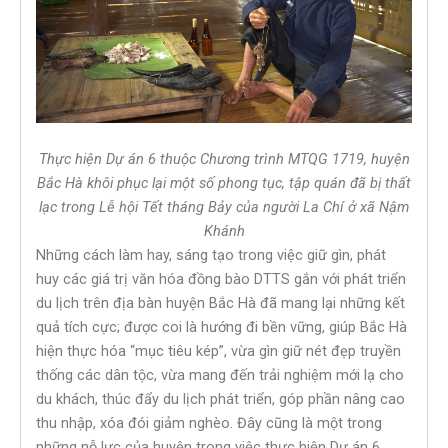
Thực hiện Dự án 6 thuộc Chương trình MTQG 1719, huyện
Bắc Hà khôi phục lại một số phong tục, tập quán đã bị thất
lạc trong Lễ hội Tết tháng Bảy của người La Chí ở xã Nậm
Khánh
Những cách làm hay, sáng tạo trong việc giữ gìn, phát
huy các giá trị văn hóa đồng bào DTTS gắn với phát triển
du lịch trên địa bàn huyện Bắc Hà đã mang lại những kết
quả tích cực; được coi là hướng đi bền vững, giúp Bắc Hà
hiện thực hóa “mục tiêu kép”, vừa gìn giữ nét đẹp truyền
thống các dân tộc, vừa mang đến trải nghiệm mới lạ cho
du khách, thúc đẩy du lịch phát triển, góp phần nâng cao
thu nhập, xóa đói giảm nghèo. Đây cũng là một trong
những nỗ lực của huyện trong việc thực hiện Dự án 6