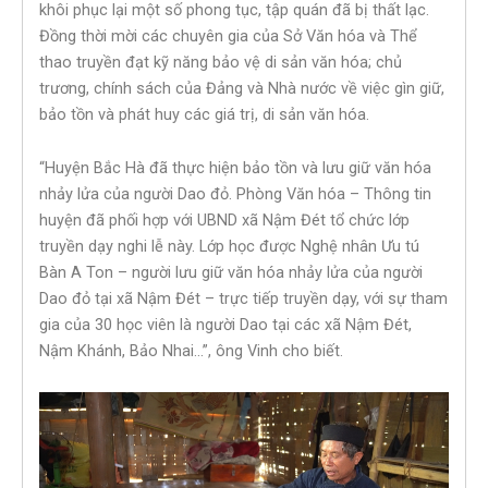
khôi phục lại một số phong tục, tập quán đã bị thất lạc.
Đồng thời mời các chuyên gia của Sở Văn hóa và Thể
thao truyền đạt kỹ năng bảo vệ di sản văn hóa; chủ
trương, chính sách của Đảng và Nhà nước về việc gìn giữ,
bảo tồn và phát huy các giá trị, di sản văn hóa.
“Huyện Bắc Hà đã thực hiện bảo tồn và lưu giữ văn hóa
nhảy lửa của người Dao đỏ. Phòng Văn hóa – Thông tin
huyện đã phối hợp với UBND xã Nậm Đét tổ chức lớp
truyền dạy nghi lễ này. Lớp học được Nghệ nhân Ưu tú
Bàn A Ton – người lưu giữ văn hóa nhảy lửa của người
Dao đỏ tại xã Nậm Đét – trực tiếp truyền dạy, với sự tham
gia của 30 học viên là người Dao tại các xã Nậm Đét,
Nậm Khánh, Bảo Nhai…”, ông Vinh cho biết.