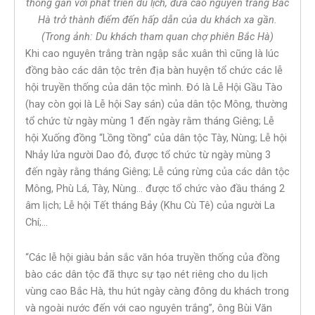
thống gắn với phát triển du lịch, đưa cao nguyên trắng Bắc
Hà trở thành điểm đến hấp dẫn của du khách xa gần.
(Trong ảnh: Du khách tham quan chợ phiên Bắc Hà)
Khi cao nguyên trắng tràn ngập sắc xuân thì cũng là lúc
đồng bào các dân tộc trên địa bàn huyện tổ chức các lễ
hội truyền thống của dân tộc mình. Đó là Lễ Hội Gầu Tào
(hay còn gọi là Lễ hội Say sán) của dân tộc Mông, thường
tổ chức từ ngày mùng 1 đến ngày rằm tháng Giêng; Lễ
hội Xuống đồng “Lồng tồng” của dân tộc Tày, Nùng; Lễ hội
Nhảy lửa người Dao đỏ, được tổ chức từ ngày mùng 3
đến ngày rằng tháng Giêng; Lễ cúng rừng của các dân tộc
Mông, Phù Lá, Tày, Nùng… được tổ chức vào đầu tháng 2
âm lịch; Lễ hội Tết tháng Bảy (Khu Cù Tê) của người La
Chí;…
“Các lễ hội giàu bản sắc văn hóa truyền thống của đồng
bào các dân tộc đã thực sự tạo nét riêng cho du lịch
vùng cao Bắc Hà, thu hút ngày càng đông du khách trong
và ngoài nước đến với cao nguyên trắng”, ông Bùi Văn