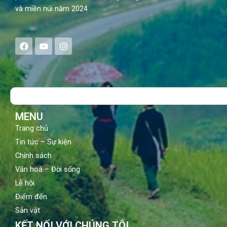
và miền núi năm 2024
F
Y
I
a
o
n
c
u
s
e
t
t
b
u
a
o
b
g
Search
o
e
r
k
a
m
MENU
Trang chủ
Tin tức – Sự kiện
Chính sách
Văn hoá – Đời sống
Lễ hội
Điểm đến
Sản vật
KẾT NỐI VỚI CHÚNG TÔI