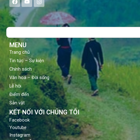
a
o
n
c
u
s
e
t
t
b
u
a
o
b
g
Search
o
e
r
k
a
m
MENU
Trang chủ
Tin tức – Sự kiện
Chính sách
Văn hoá – Đời sống
Lễ hội
Điểm đến
Sản vật
KẾT NỐI VỚI CHÚNG TÔI
Facebook
Youtube
Instagram