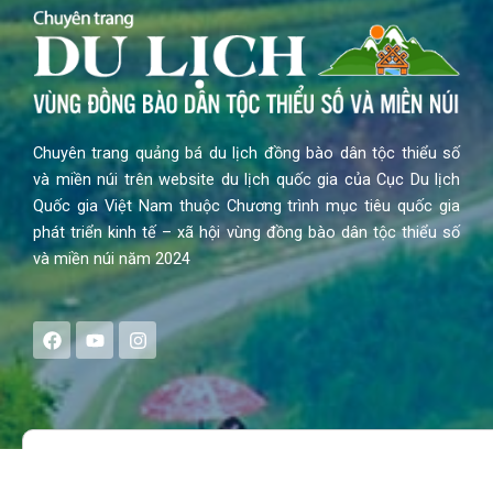
Chuyên trang quảng bá du lịch đồng bào dân tộc thiểu số
và miền núi trên website du lịch quốc gia của Cục Du lịch
Quốc gia Việt Nam thuộc Chương trình mục tiêu quốc gia
phát triển kinh tế – xã hội vùng đồng bào dân tộc thiểu số
và miền núi năm 2024
F
Y
I
a
o
n
c
u
s
e
t
t
b
u
a
o
b
g
Search
o
e
r
k
a
m