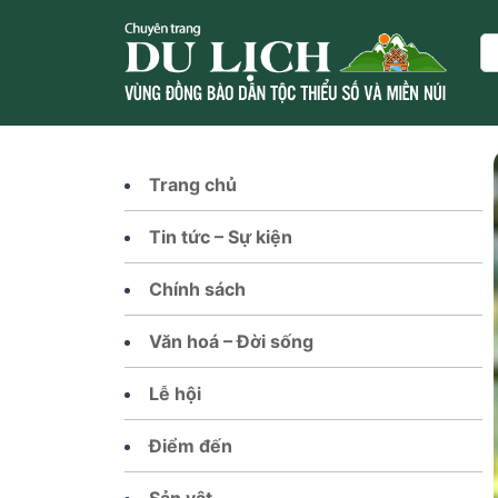
Skip
to
Se
content
Trang chủ
Tin tức – Sự kiện
Chính sách
Văn hoá – Đời sống
Lễ hội
Điểm đến
Sản vật