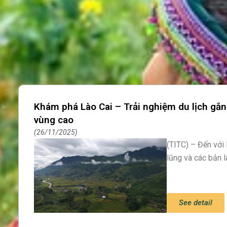
Khám phá Lào Cai – Trải nghiệm du lịch gắn 
Page
Page
Page
vùng cao
26/11/2025
(TITC) – Đến với 
lũng và các bản 
See detail