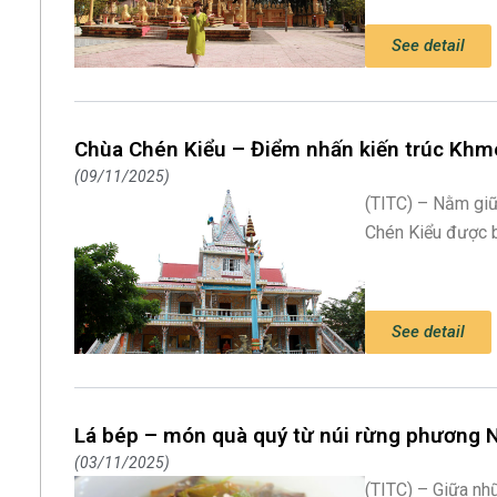
See detail
Chùa Chén Kiểu – Điểm nhấn kiến trúc Khm
09/11/2025
(TITC) – Nằm giữ
Chén Kiểu được b
See detail
Lá bép – món quà quý từ núi rừng phương
03/11/2025
(TITC) – Giữa nh