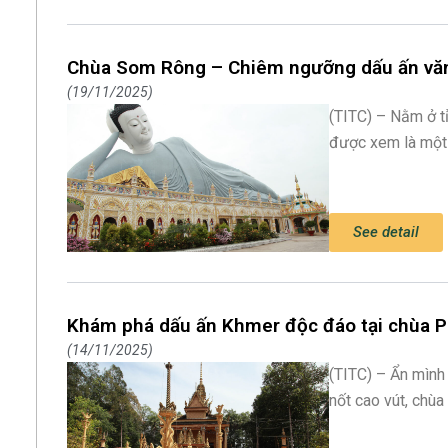
Chùa Som Rông – Chiêm ngưỡng dấu ấn vă
19/11/2025
(TITC) – Nằm ở t
được xem là một
See detail
Khám phá dấu ấn Khmer độc đáo tại chùa Ph
14/11/2025
(TITC) – Ẩn mình
nốt cao vút, chùa