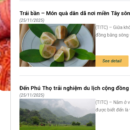
Trái bần – Món quà dân dã nơi miền Tây sô
25/11/2025
(TITC) – Giữa k
đồng bằng sông C
See detail
Đến Phú Thọ trải nghiệm du lịch cộng đồng
25/11/2025
(TITC) – Nằm ở v
được biết đến là