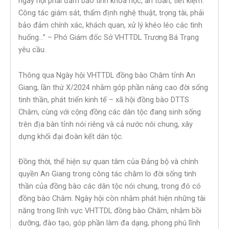
ngày hội phải đảm bảo tính khoa học, an toàn, tiết kiệm.
Công tác giám sát, thẩm định nghệ thuật, trọng tài, phải
bảo đảm chính xác, khách quan, xử lý khéo léo các tình
huống…” – Phó Giám đốc Sở VHTTDL Trương Bá Trạng
yêu cầu.
Thông qua Ngày hội VHTTDL đồng bào Chăm tỉnh An
Giang, lần thứ X/2024 nhằm góp phần nâng cao đời sống
tinh thần, phát triển kinh tế – xã hội đồng bào DTTS
Chăm, cùng với cộng đồng các dân tộc đang sinh sống
trên địa bàn tỉnh nói riêng và cả nước nói chung, xây
dựng khối đại đoàn kết dân tộc.
Đồng thời, thể hiện sự quan tâm của Đảng bộ và chính
quyền An Giang trong công tác chăm lo đời sống tinh
thần của đồng bào các dân tộc nói chung, trong đó có
đồng bào Chăm. Ngày hội còn nhằm phát hiện những tài
năng trong lĩnh vực VHTTDL đồng bào Chăm, nhằm bồi
dưỡng, đào tạo, góp phần làm đa dạng, phong phú lĩnh