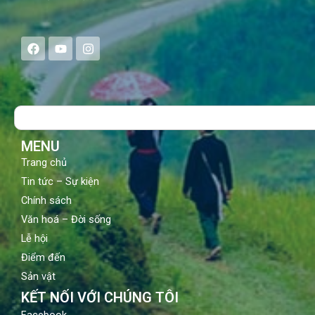
F
Y
I
a
o
n
c
u
s
e
t
t
b
u
a
o
b
g
Search
o
e
r
k
a
m
MENU
Trang chủ
Tin tức – Sự kiện
Chính sách
Văn hoá – Đời sống
Lễ hội
Điểm đến
Sản vật
KẾT NỐI VỚI CHÚNG TÔI