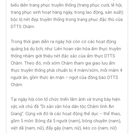
biểu diễn trang phục truyền thống (trang phục cưới, lễ hội,
trang phục sinh hoạt hàng ngày, trong lao động, sản xuất)
bộc lộ nét đẹp truyền thống trong trang phục đặc thù của
DTTS Chăm.
Trong thời gian diễn ra ngày hội còn có các hoạt động
quảng bá du lịch, như: Liên hoan văn hóa ẩm thực truyền
thống nhằm giới thiệu nét đặc sắc của ẩm thực DTTS
Chăm. Theo đó, mỗi xóm Chăm tham gia giao lưu ẩm
thực truyền thống phải chuẩn bị 4 mâm/xóm, mỗi mâm 4
người ăn, gồm thức ăn mặn – ngọt của đồng bào DTTS
Chăm.
Tại ngày hội còn tổ chức triển lãm ảnh và trưng bày hiện
vật, với chủ đề “Di sản văn hóa dân tộc Chăm tỉnh An
Giang”. Cùng với đó là các hoạt động thể dục – thể thao,
gồm 5 môn: Bóng đá 5 người (nam), bóng chuyền (nam),
việt dã (nam, nữ), đẩy gậy (nam, nữ), kéo co (nam, nữ).