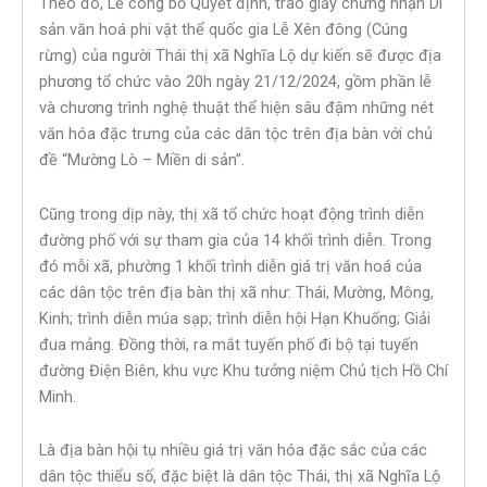
Theo đó, Lễ công bố Quyết định, trao giấy chứng nhận Di
sản văn hoá phi vật thể quốc gia Lễ Xên đông (Cúng
rừng) của người Thái thị xã Nghĩa Lộ dự kiến sẽ được địa
phương tổ chức vào 20h ngày 21/12/2024, gồm phần lễ
và chương trình nghệ thuật thể hiện sâu đậm những nét
văn hóa đặc trưng của các dân tộc trên địa bàn với chủ
đề “Mường Lò – Miền di sản”.
Cũng trong dịp này, thị xã tổ chức hoạt động trình diễn
đường phố với sự tham gia của 14 khối trình diễn. Trong
đó mỗi xã, phường 1 khối trình diễn giá trị văn hoá của
các dân tộc trên địa bàn thị xã như: Thái, Mường, Mông,
Kinh; trình diễn múa sạp; trình diễn hội Hạn Khuống; Giải
đua mảng. Đồng thời, ra mắt tuyến phố đi bộ tại tuyến
đường Điện Biên, khu vực Khu tưởng niệm Chủ tịch Hồ Chí
Minh.
Là địa bàn hội tụ nhiều giá trị văn hóa đặc sắc của các
dân tộc thiểu số, đặc biệt là dân tộc Thái, thị xã Nghĩa Lộ