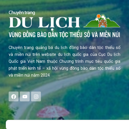
Chuyên trang quảng bá du lịch đồng bào dân tộc thiểu số
và miền núi trên website du lịch quốc gia của Cục Du lịch
Quốc gia Việt Nam thuộc Chương trình mục tiêu quốc gia
phát triển kinh tế – xã hội vùng đồng bào dân tộc thiểu số
và miền núi năm 2024
F
Y
I
a
o
n
c
u
s
e
t
t
b
u
a
o
b
g
Search
o
e
r
k
a