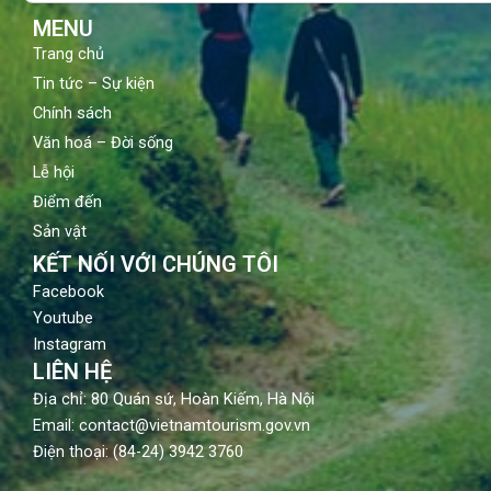
m
MENU
Trang chủ
Tin tức – Sự kiện
Chính sách
Văn hoá – Đời sống
Lễ hội
Điểm đến
Sản vật
KẾT NỐI VỚI CHÚNG TÔI
Facebook
Youtube
Instagram
LIÊN HỆ
Địa chỉ: 80 Quán sứ, Hoàn Kiếm, Hà Nội
Email: contact@vietnamtourism.gov.vn
Điện thoại: (84-24) 3942 3760