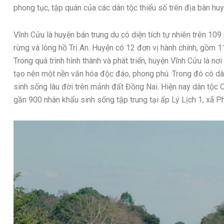
phong tục, tập quán của các dân tộc thiểu số trên địa bàn hu
Vĩnh Cửu là huyện bán trung du có diện tích tự nhiên trên 109
rừng và lòng hồ Trị An. Huyện có 12 đơn vị hành chính, gồm 11 
Trong quá trình hình thành và phát triển, huyện Vĩnh Cửu là nơ
tạo nên một nền văn hóa độc đáo, phong phú. Trong đó có dân
sinh sống lâu đời trên mảnh đất Đồng Nai. Hiện nay dân tộc C
gần 900 nhân khẩu sinh sống tập trung tại ấp Lý Lịch 1, xã Ph