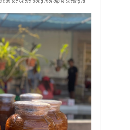
a dân tộc Chơro trong mỗi dịp lễ SaYangva