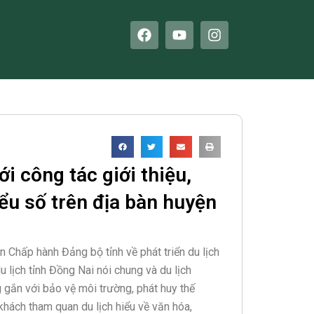
F
Y
I
a
o
n
c
u
s
e
t
t
b
u
a
o
b
g
o
e
r
k
a
m
ới công tác giới thiệu,
ểu số trên địa bàn huyện
Chấp hành Đảng bộ tỉnh về phát triển du lịch
u lịch tỉnh Đồng Nai nói chung và du lịch
g gắn với bảo vệ môi trường, phát huy thế
khách tham quan du lịch hiểu về văn hóa,