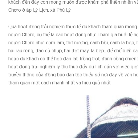
khách đến đây còn mong muốn được khám phá thiên nhiên và 
Chơro ở ấp Lý Lịch, xã Phú Lý.
Qua hoạt động trải nghiệm thực tế du khách tham quan mong
người Chơro, cụ thể là các hoạt động như: Tham gia buổi lễ h
người Chơro như: cơm lam, thịt nướng, canh bồi, canh lá bép,
hái rau rừng, đào củ chụp, hái đọt mây, lá bép.. để chế biế
hoặc du khách có thể học đan lát, trồng trọt, đánh cồng chiê
hoạt động trải nghiệm lý thú thúc đẩy du lịch gắn với việc gi
truyền thống của đồng bào dân tộc thiểu số nơi đây về văn h
tham quan một cách nhanh nhất và hiệu quả nhất.