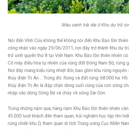
Màu xanh trải dài ở Khu dự trữ s
Nói đến Vĩnh Cửu không thể không nói đến Khu Bảo tồn thi
công nhận vào ngày 29/06/2011, nơi đây trở thành Khu dự trữ
trữ sinh quyển thứ 8 tại Việt Nam. Khu Bảo tồn thiên nhiên c
Cổ máy điều hòa tự nhiên của vùng đất Đông Nam Bộ, rừng g
Nơi đây mang kiểu rừng nhiệt đới, bao gồm khu rừng nguyên s
thủy điện Trị An…. Trong đó: Rừng và đất rừng: 68.000 ha. Hồ 
thủy điện Trị An là đập chặn dòng cuối cùng của con sông ch
nhập vào dòng Sông Bé và chảy về sông Sài Gòn.
Trong những năm qua, hàng năm Khu Bảo tồn thiên nhiên văn 
45.000 lượt khách đến tham quan, trải nghiệm học tập tìm hiểu
rừng chiến khu D, tham quan di tích Trung ương Cục Miền Nam