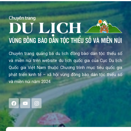
Chuyên trang quảng bá du lịch đồng bào dân tộc thiểu số
và miền núi trên website du lịch quốc gia của Cục Du lịch
Quốc gia Việt Nam thuộc Chương trình mục tiêu quốc gia
phát triển kinh tế – xã hội vùng đồng bào dân tộc thiểu số
và miền núi năm 2024
F
Y
I
a
o
n
c
u
s
e
t
t
b
u
a
o
b
g
Search
o
e
r