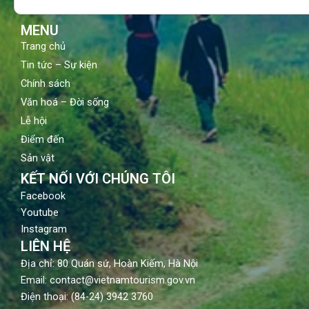
k
a
m
MENU
Trang chủ
Tin tức – Sự kiện
Chính sách
Văn hoá – Đời sống
Lễ hội
Điểm đến
Sản vật
KẾT NỐI VỚI CHÚNG TÔI
Facebook
Youtube
Instagram
LIÊN HỆ
Địa chỉ: 80 Quán sứ, Hoàn Kiếm, Hà Nội
Email: contact@vietnamtourism.gov.vn
Điện thoại: (84-24) 3942 3760