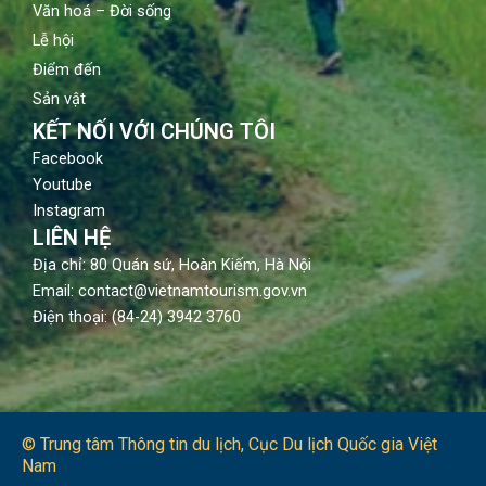
Văn hoá – Đời sống
Lễ hội
Điểm đến
Sản vật
KẾT NỐI VỚI CHÚNG TÔI
Facebook
Youtube
Instagram
LIÊN HỆ
Địa chỉ: 80 Quán sứ, Hoàn Kiếm, Hà Nội
Email: contact@vietnamtourism.gov.vn
Điện thoại: (84-24) 3942 3760
© Trung tâm Thông tin du lịch​, Cục Du lịch Quốc gia Việt
Nam