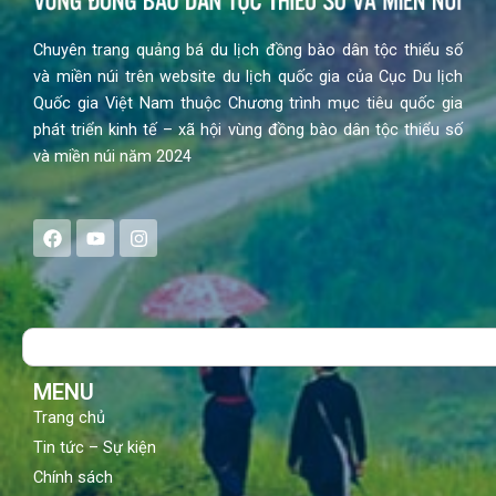
Chuyên trang quảng bá du lịch đồng bào dân tộc thiểu số
và miền núi trên website du lịch quốc gia của Cục Du lịch
Quốc gia Việt Nam thuộc Chương trình mục tiêu quốc gia
phát triển kinh tế – xã hội vùng đồng bào dân tộc thiểu số
và miền núi năm 2024
F
Y
I
a
o
n
c
u
s
e
t
t
b
u
a
o
b
g
Search
o
e
r
k
a
m
MENU
Trang chủ
Tin tức – Sự kiện
Chính sách