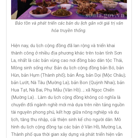
Bảo tồn và phát triển các bản du lịch gắn với giá trị văn
hóa truyền thống
.
Hiện nay, du lịch cộng đồng đã lan rộng và triển khai
thành công ở nhiều địa phương khác trên toàn tỉnh Sơn
La, nhất là các bản vùng cao nơi đồng bào dân tộc Thái,
Mông sinh sống như: Bản du lịch cộng đồng bản Bó, bản
Hùn, bản Hụm (Thành phố); bản Áng, bản Dọi (Mộc Châu);
bản Lướt, Nà Tâu (Mường La); bản Bon (Quỳnh Nhai); bản
Hua Tạt, Nà Bai, Phụ Mẫu (Vân Hồ)…; xã Ngọc Chiến
(Mường La)… Làm du lịch cộng đồng không có nghĩa là
chuyển đổi ngành nghề mới mà dựa trên nền tảng nguồn
tài nguyên phong phú, kết hợp giữa nông nghiệp và du
lịch, tăng thu nhập, cải thiện sinh kế cho người dân. Mô
hình du lịch cộng đồng tại các bản ở Vân Hồ, Mường La,
Thành phố qua thời gian xây dựng và phát triển hiện vẫn