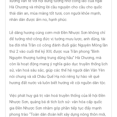
xướng văn tế với nội dung tưởng nhớ công lao của ngài
Hà Chương và những lời cầu nguyện cho cầu cho quốc
thái dân an, mùa màng tốt tươi, con người khỏe mạnh,
nhân dân được ấm no, hạnh phúc.
Lễ dâng hương cúng cơm mới Đền Nhược Sơn không chỉ
để tưởng nhớ công đức vị tướng mưu lược, anh dũng, tài
ba đời nhà Trần có công đánh đuổi giặc Nguyên Mông lần
thứ 2 vào cuối thế kỷ XIII; được vua Trần phong “Bình
Nguyên thượng tướng trung dũng hầu” Hà Chương, mà
còn là hoạt động mang ý nghĩa giáo dục truyền thống lịch
sử, văn hoá sâu sắc, giúp các thế hệ người dân Văn Yên
nói chung và xã Châu Quế Hạ nói riêng tự hào về quê
hương đất nước và luôn biết hướng về cội nguồn dân tộc.
Việc phát huy giá trị văn hoá truyền thống của lễ hội Đền
Nhược Sơn, quảng bá di tích lịch sử- văn hóa cấp quốc
gia Đền Nhược Sơn nhằm góp phần tiếp tục đẩy mạnh
phong trào “Toàn dân đoàn kết xây dựng nông thôn mới,