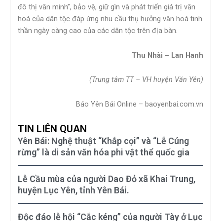
đô thị văn minh”, bảo vệ, giữ gìn và phát triển giá trị văn
hoá của dân tộc đáp ứng nhu cầu thụ hưởng văn hoá tinh
thần ngày càng cao của các dân tộc trên địa bàn.
Thu Nhài – Lan Hanh
(Trung tâm TT – VH huyện Văn Yên)
Báo Yên Bái Online – baoyenbai.com.vn
TIN LIÊN QUAN
Yên Bái: Nghệ thuật “Khắp cọi” và “Lễ Cúng
rừng” là di sản văn hóa phi vật thể quốc gia
Lễ Cầu mùa của người Dao Đỏ xã Khai Trung,
huyện Lục Yên, tỉnh Yên Bái.
Độc đáo lễ hội “Cắc kéng” của người Tày ở Lục