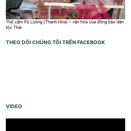
Thổ cẩm Pù Luông (Thanh Hóa) – văn hóa của đồng bào dân
tộc Thái
THEO DÕI CHÚNG TÔI TRÊN FACEBOOK
VIDEO