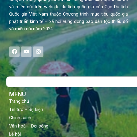
và miền núi trên website du lịch quốc gia của Cục Du lịch
Quốc gia Việt Nam thuộc Chương trình mục tiêu quốc gia
phát triển kinh tế – xã hội vùng đồng bào dân tộc thiểu số
và miền núi năm 2024
F
Y
I
a
o
n
c
u
s
e
t
t
b
u
a
o
b
g
Search
o
e
r
k
a
m
MENU
Trang chủ
Tin tức – Sự kiện
Chính sách
Văn hoá – Đời sống
Lễ hội