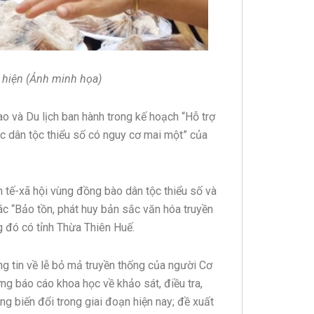
i hiện (Ảnh minh họa)
o và Du lịch ban hành trong kế hoạch “Hỗ trợ
ác dân tộc thiểu số có nguy cơ mai một” của
h tế-xã hội vùng đồng bào dân tộc thiểu số và
c “Bảo tồn, phát huy bản sắc văn hóa truyền
ng đó có tỉnh Thừa Thiên Huế.
ông tin về lễ bỏ mả truyền thống của người Cơ
ng báo cáo khoa học về khảo sát, điều tra,
ạng biến đổi trong giai đoạn hiện nay; đề xuất