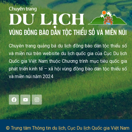
Chuyên trang quảng bá du lịch đồng bào dân tộc thiểu số
và miền núi trên website du lịch quốc gia của Cục Du lịch
Quốc gia Việt Nam thuộc Chương trình mục tiêu quốc gia
phát triển kinh tế – xã hội vùng đồng bào dân tộc thiểu số
và miền núi năm 2024
F
Y
I
a
o
n
c
u
s
e
t
t
b
u
a
o
b
g
o
e
r
© Trung tâm Thông tin du lịch​, Cục Du lịch Quốc gia Việt Nam
k
a