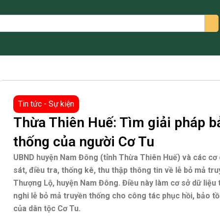
arch
Tin tức - Sự kiện
Thừa Thiên Huế: Tìm giải pháp b
thống của người Cơ Tu
UBND huyện Nam Đông (tỉnh Thừa Thiên Huế) và các cơ q
sát, điều tra, thống kê, thu thập thông tin về lễ bỏ mả t
Thượng Lộ, huyện Nam Đông. Điều này làm cơ sở dữ liệu t
nghi lễ bỏ mả truyền thống cho công tác phục hồi, bảo tồ
của dân tộc Cơ Tu.