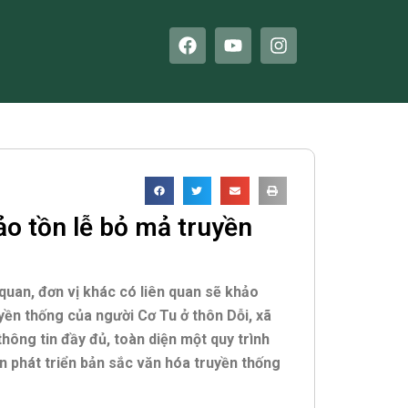
F
Y
I
a
o
n
c
u
s
e
t
t
b
u
a
o
b
g
o
e
r
k
a
m
ảo tồn lễ bỏ mả truyền
uan, đơn vị khác có liên quan sẽ khảo
ruyền thống của người Cơ Tu ở thôn Dỗi, xã
hông tin đầy đủ, toàn diện một quy trình
n phát triển bản sắc văn hóa truyền thống