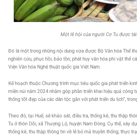
Một lễ hội của người Cơ Tu được tá
Đó là một trong những nội dung vừa được Bộ Văn hóa Thể tha
nghiên cứu, phục hồi, bảo tồn, phát huy văn hóa phi vật thể c
Viện Văn hóa Nghệ thuật quốc gia Việt Nam.
Kế hoạch thuộc Chương trình mục tiêu quốc gia phát triển kin
miền núi năm 2024 nhằm góp phần triển khai hiệu quả công tá
thống tốt đẹp của các dân tộc gắn với phát triển du lịch”, tro
Theo đó, tại Huế, sẽ khảo sát, điều tra, thống kê, thu thập th
Tu ở thôn Dỗi, xã Thượng Lộ, huyện Nam Đông. Cụ thể, xây dự
thống kê, thu thập thông tin về lễ bỏ mả truyền thống; thực tr