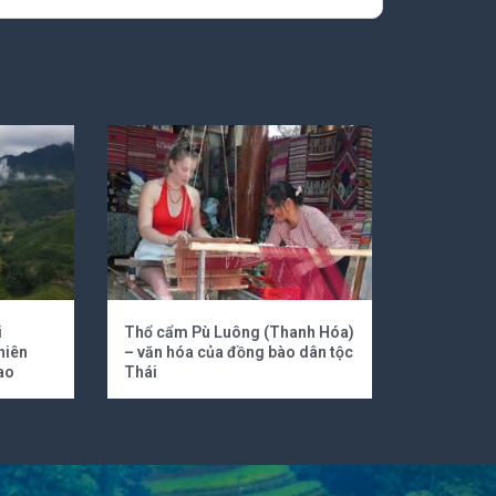
i
Thổ cẩm Pù Luông (Thanh Hóa)
hiên
– văn hóa của đồng bào dân tộc
ao
Thái