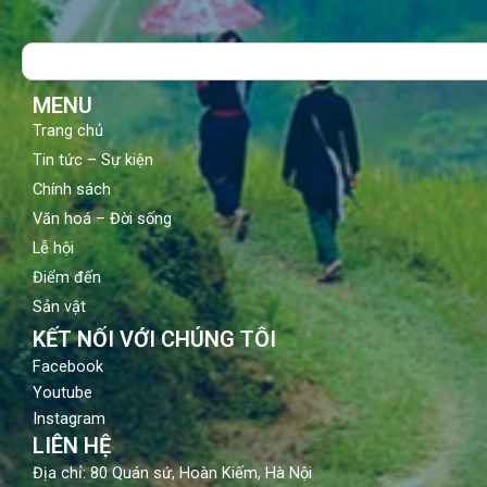
b
u
a
o
b
g
Search
o
e
r
k
a
m
MENU
Trang chủ
Tin tức – Sự kiện
Chính sách
Văn hoá – Đời sống
Lễ hội
Điểm đến
Sản vật
KẾT NỐI VỚI CHÚNG TÔI
Facebook
Youtube
Instagram
LIÊN HỆ
Địa chỉ: 80 Quán sứ, Hoàn Kiếm, Hà Nội