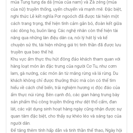
múa Tung tung da dá (múa của nam) và Zà zéng (múa
của nữ) truyền thống, uyển chuyển và mạnh mẽ. Đặc biệt,
nghi thức Lễ kết nghĩa Pơr ngoóch đã được tái hiện một
cách trang trọng, thể hiện tình cảm gắn bó, đoàn kết giữa
các dòng họ, buôn làng. Các nghệ nhân còn thể hiện tài
năng qua những làn điệu dân ca, nói lý hát lý và kể
chuyện sử thi, tái hiện những giá trị tinh thần đã được lưu
truyền qua bao thế hệ.
Khu vực ẩm thực thu hút đông đảo khách tham quan với
hàng loạt món ăn đặc trưng của người Cơ Tu, như cơm
lam, gà nướng, các món ăn từ măng rừng và lá rừng. Du
khách không chỉ được thưởng thức mà còn có thể tìm
hiểu về cách chế biến, trải nghiệm hương vị độc đáo của
ẩm thực núi rừng. Bên cạnh đó, các gian hàng trưng bày
sản phẩm thủ công truyền thống như dệt thổ cẩm, đan
lát, các vật dụng sinh hoạt hàng ngày cũng nhận được sự
quan tâm đặc biệt, cho thấy sự khéo léo và sáng tạo của
người dân.
Để tăng thêm tính hấp dẫn và tinh thần thể thao, Ngày hội