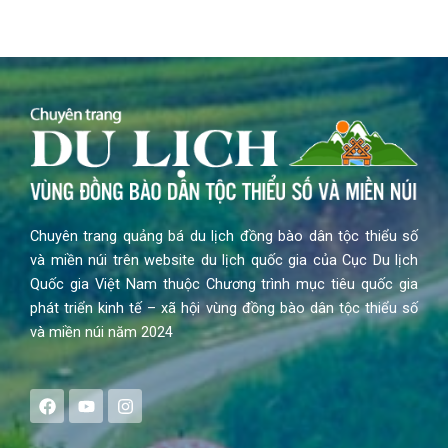
Chuyên trang quảng bá du lịch đồng bào dân tộc thiểu số
và miền núi trên website du lịch quốc gia của Cục Du lịch
Quốc gia Việt Nam thuộc Chương trình mục tiêu quốc gia
phát triển kinh tế – xã hội vùng đồng bào dân tộc thiểu số
và miền núi năm 2024
F
Y
I
a
o
n
c
u
s
e
t
t