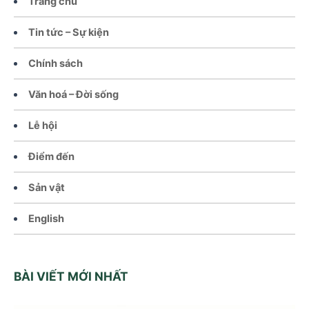
Trang chủ
Tin tức – Sự kiện
Chính sách
Văn hoá – Đời sống
Lễ hội
Điểm đến
Sản vật
English
BÀI VIẾT MỚI NHẤT