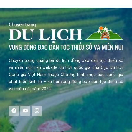
Chuyên trang quảng bá du lịch đồng bào dân tộc thiểu số
và miền núi trên website du lịch quốc gia của Cục Du lịch
Quốc gia Việt Nam thuộc Chương trình mục tiêu quốc gia
phát triển kinh tế – xã hội vùng đồng bào dân tộc thiểu số
và miền núi năm 2024
F
Y
I
a
o
n
c
u
s
e
t
t
b
u
a