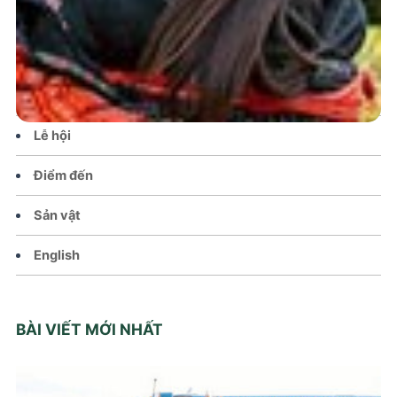
Tin tức – Sự kiện
Chính sách
Văn hoá – Đời sống
Lễ hội
Điểm đến
Sản vật
English
BÀI VIẾT MỚI NHẤT