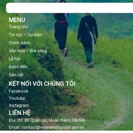
o
b
g
Search
o
e
r
k
a
m
MENU
Trang chủ
Tin tức – Sự kiện
Chính sách
Văn hoá – Đời sống
Lễ hội
Điểm đến
Sản vật
KẾT NỐI VỚI CHÚNG TÔI
Facebook
Youtube
Instagram
LIÊN HỆ
Địa chỉ: 80 Quán sứ, Hoàn Kiếm, Hà Nội
Email: contact@vietnamtourism.gov.vn