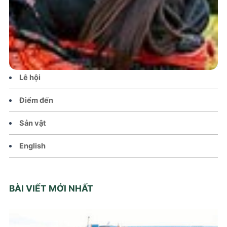
Tin tức – Sự kiện
Chính sách
Văn hoá – Đời sống
Lễ hội
Điểm đến
Sản vật
English
BÀI VIẾT MỚI NHẤT