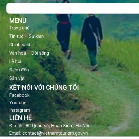
o
b
g
Search
o
e
r
k
a
m
MENU
Trang chủ
Tin tức – Sự kiện
Chính sách
Văn hoá – Đời sống
Lễ hội
Điểm đến
Sản vật
KẾT NỐI VỚI CHÚNG TÔI
Facebook
Youtube
Instagram
LIÊN HỆ
Địa chỉ: 80 Quán sứ, Hoàn Kiếm, Hà Nội
Email: contact@vietnamtourism.gov.vn