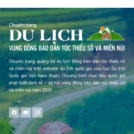
Chuyên trang quảng bá du lịch đồng bào dân tộc thiểu số
và miền núi trên website du lịch quốc gia của Cục Du lịch
Quốc gia Việt Nam thuộc Chương trình mục tiêu quốc gia
phát triển kinh tế – xã hội vùng đồng bào dân tộc thiểu số
và miền núi năm 2024
F
Y
I
a
o
n
c
u
s
e
t
t
b
u
a