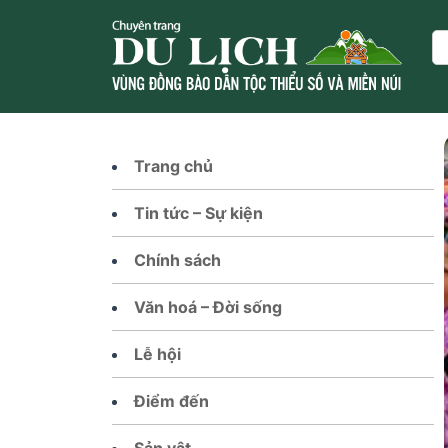
Skip
to
Se
content
Trang chủ
Tin tức – Sự kiện
Chính sách
Văn hoá – Đời sống
Lễ hội
Điểm đến
Sản vật