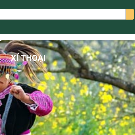
arch
XÍ THOẠI