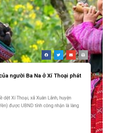
của người Ba Na ở Xí Thoại phát
ề dệt Xí Thoại, xã Xuân Lãnh, huyện
ên) được UBND tỉnh công nhận là làng