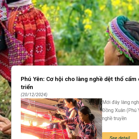
Phú Yên: Cơ hội cho làng nghề dệt thổ cẩm 
triển
20/12/2024
Mới đây làng ngh
Đồng Xuân (Phú Y
nghề truyền
See detail