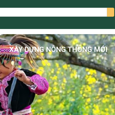
arch
XÂY DỰNG NÔNG THÔNG MỚI