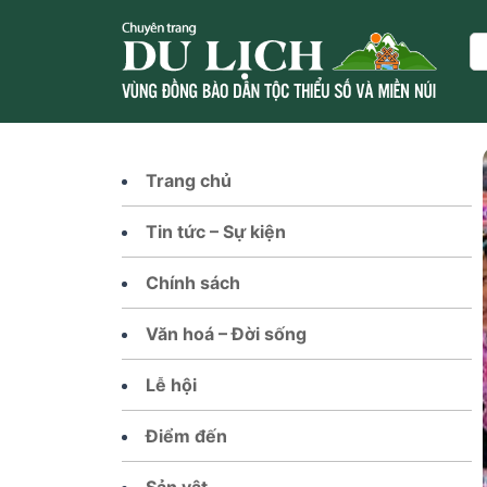
Skip
to
Se
content
Trang chủ
Tin tức – Sự kiện
Chính sách
Văn hoá – Đời sống
Lễ hội
Điểm đến
Sản vật