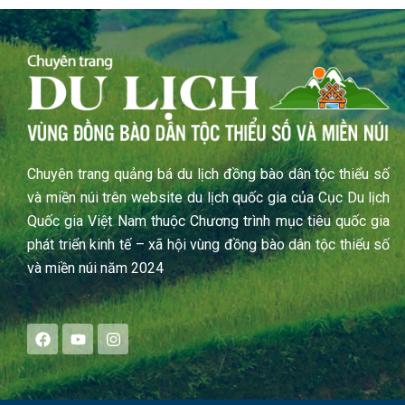
Chuyên trang quảng bá du lịch đồng bào dân tộc thiểu số
và miền núi trên website du lịch quốc gia của Cục Du lịch
Quốc gia Việt Nam thuộc Chương trình mục tiêu quốc gia
phát triển kinh tế – xã hội vùng đồng bào dân tộc thiểu số
và miền núi năm 2024
F
Y
I
a
o
n
c
u
s
e
t
t
b
u
a