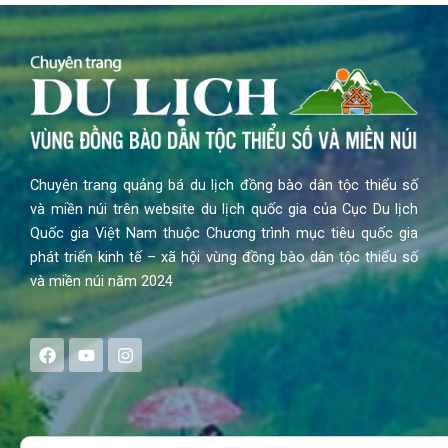
Chuyên trang quảng bá du lịch đồng bào dân tộc thiểu số
và miền núi trên website du lịch quốc gia của Cục Du lịch
Quốc gia Việt Nam thuộc Chương trình mục tiêu quốc gia
phát triển kinh tế – xã hội vùng đồng bào dân tộc thiểu số
và miền núi năm 2024
F
Y
I
a
o
n
c
u
s
e
t
t
b
u
a
o
b
g
Search
o
e
r