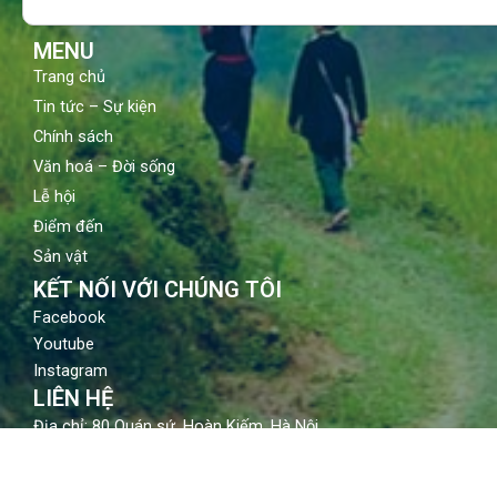
k
a
m
MENU
Trang chủ
Tin tức – Sự kiện
Chính sách
Văn hoá – Đời sống
Lễ hội
Điểm đến
Sản vật
KẾT NỐI VỚI CHÚNG TÔI
Facebook
Youtube
Instagram
LIÊN HỆ
Địa chỉ: 80 Quán sứ, Hoàn Kiếm, Hà Nội
Email: contact@vietnamtourism.gov.vn
Điện thoại: (84-24) 3942 3760