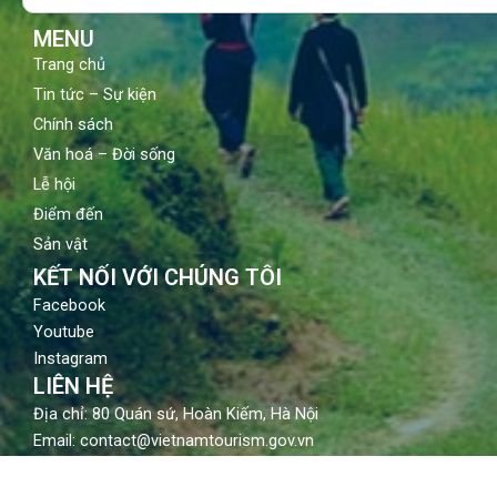
k
a
m
MENU
Trang chủ
Tin tức – Sự kiện
Chính sách
Văn hoá – Đời sống
Lễ hội
Điểm đến
Sản vật
KẾT NỐI VỚI CHÚNG TÔI
Facebook
Youtube
Instagram
LIÊN HỆ
Địa chỉ: 80 Quán sứ, Hoàn Kiếm, Hà Nội
Email: contact@vietnamtourism.gov.vn
Điện thoại: (84-24) 3942 3760