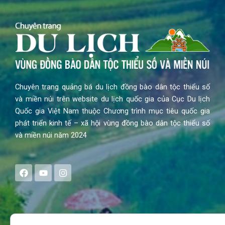
Chuyên trang quảng bá du lịch đồng bào dân tộc thiểu số
và miền núi trên website du lịch quốc gia của Cục Du lịch
Quốc gia Việt Nam thuộc Chương trình mục tiêu quốc gia
phát triển kinh tế – xã hội vùng đồng bào dân tộc thiểu số
và miền núi năm 2024
F
Y
I
a
o
n
c
u
s
e
t
t
b
u
a
o
b
g
Search
o
e
r