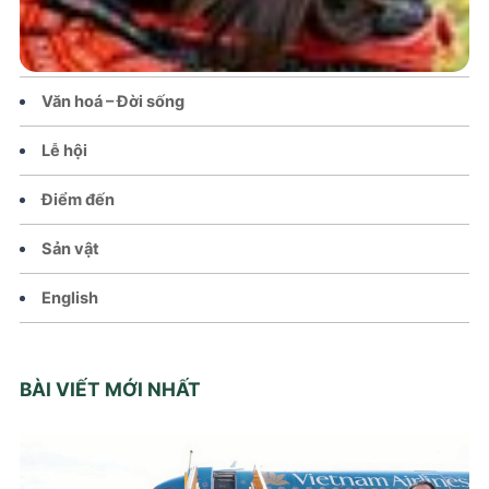
Tin tức – Sự kiện
Chính sách
Văn hoá – Đời sống
Lễ hội
Điểm đến
Sản vật
English
BÀI VIẾT MỚI NHẤT