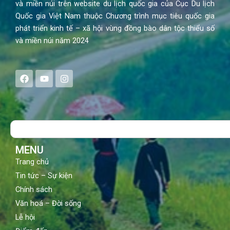
và miền núi trên website du lịch quốc gia của Cục Du lịch
Quốc gia Việt Nam thuộc Chương trình mục tiêu quốc gia
phát triển kinh tế – xã hội vùng đồng bào dân tộc thiểu số
và miền núi năm 2024
F
Y
I
a
o
n
c
u
s
e
t
t
b
u
a
o
b
g
Search
o
e
r
k
a
m
MENU
Trang chủ
Tin tức – Sự kiện
Chính sách
Văn hoá – Đời sống
Lễ hội