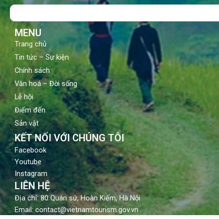
o
b
g
Search
o
e
r
k
a
m
MENU
Trang chủ
Tin tức – Sự kiện
Chính sách
Văn hoá – Đời sống
Lễ hội
Điểm đến
Sản vật
KẾT NỐI VỚI CHÚNG TÔI
Facebook
Youtube
Instagram
LIÊN HỆ
Địa chỉ: 80 Quán sứ, Hoàn Kiếm, Hà Nội
Email: contact@vietnamtourism.gov.vn