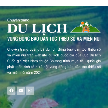
Chuyên trang quảng bá du lịch đồng bào dân tộc thiểu số
và miền núi trên website du lịch quốc gia của Cục Du lịch
Quốc gia Việt Nam thuộc Chương trình mục tiêu quốc gia
phát triển kinh tế – xã hội vùng đồng bào dân tộc thiểu số
và miền núi năm 2024
F
Y
I
a
o
n
c
u
s
e
t
t
b
u
a