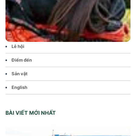
Tin tức – Sự kiện
Chính sách
Văn hoá – Đời sống
Lễ hội
Điểm đến
Sản vật
English
BÀI VIẾT MỚI NHẤT