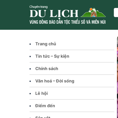
Skip
to
Se
content
Trang chủ
Tin tức – Sự kiện
Chính sách
Văn hoá – Đời sống
Lễ hội
Điểm đến
Sản vật