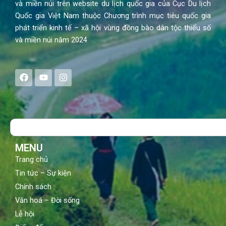
và miền núi trên website du lịch quốc gia của Cục Du lịch
Quốc gia Việt Nam thuộc Chương trình mục tiêu quốc gia
phát triển kinh tế – xã hội vùng đồng bào dân tộc thiểu số
và miền núi năm 2024
F
Y
I
a
o
n
c
u
s
e
t
t
b
u
a
o
b
g
Search
o
e
r
k
a
m
MENU
Trang chủ
Tin tức – Sự kiện
Chính sách
Văn hoá – Đời sống
Lễ hội