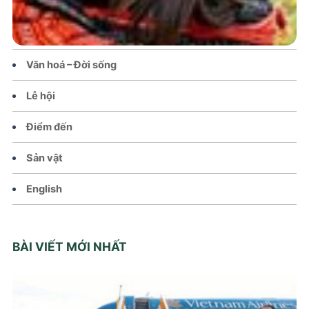
Tin tức – Sự kiện
Chính sách
Văn hoá – Đời sống
Lễ hội
Điểm đến
Sản vật
English
BÀI VIẾT MỚI NHẤT