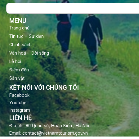
o
b
g
Search
o
e
r
k
a
m
MENU
Trang chủ
Tin tức – Sự kiện
Chính sách
Văn hoá – Đời sống
Lễ hội
Điểm đến
Sản vật
KẾT NỐI VỚI CHÚNG TÔI
Facebook
Youtube
Instagram
LIÊN HỆ
Địa chỉ: 80 Quán sứ, Hoàn Kiếm, Hà Nội
Email: contact@vietnamtourism.gov.vn