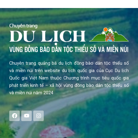
Chuyên trang quảng bá du lịch đồng bào dân tộc thiểu số
và miền núi trên website du lịch quốc gia của Cục Du lịch
Quốc gia Việt Nam thuộc Chương trình mục tiêu quốc gia
phát triển kinh tế – xã hội vùng đồng bào dân tộc thiểu số
và miền núi năm 2024
F
Y
I
a
o
n
c
u
s
e
t
t
b
u
a