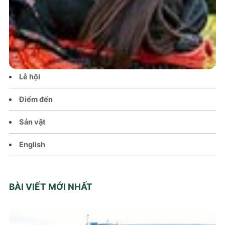
Tin tức – Sự kiện
Chính sách
Văn hoá – Đời sống
Lễ hội
Điểm đến
Sản vật
English
BÀI VIẾT MỚI NHẤT