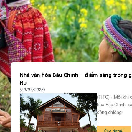
Nhà văn hóa Bàu Chinh – điểm sáng trong g
Ro
30/07/2025
(TITC) - Mỗi khi
hóa Bàu Chinh, x
cồng chiêng
See detail