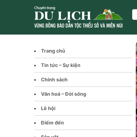
Skip
to
Se
content
Trang chủ
Tin tức – Sự kiện
Chính sách
Văn hoá – Đời sống
Lễ hội
Điểm đến
Sản vật