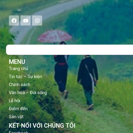
F
Y
I
a
o
n
c
u
s
e
t
t
b
u
a
o
b
g
Search
o
e
r
k
a
m
MENU
Trang chủ
Tin tức – Sự kiện
Chính sách
Văn hoá – Đời sống
Lễ hội
Điểm đến
Sản vật
KẾT NỐI VỚI CHÚNG TÔI