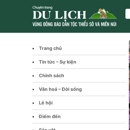
Skip
to
Se
content
Trang chủ
Tin tức – Sự kiện
Chính sách
Văn hoá – Đời sống
Lễ hội
Điểm đến
Sản vật