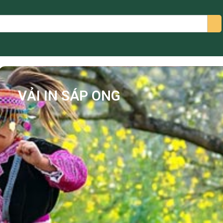
arch
VẢI IN SÁP ONG