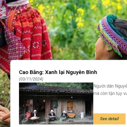
Cao Bằng: Xanh lại Nguyên Bình
03/11/2024
Người dân Nguyê
mà còn tận tụy vu
See detail