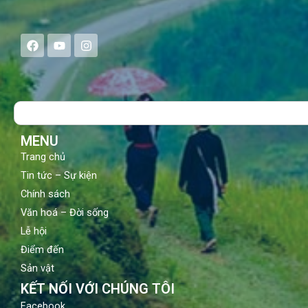
F
Y
I
a
o
n
c
u
s
e
t
t
b
u
a
o
b
g
Search
o
e
r
k
a
m
MENU
Trang chủ
Tin tức – Sự kiện
Chính sách
Văn hoá – Đời sống
Lễ hội
Điểm đến
Sản vật
KẾT NỐI VỚI CHÚNG TÔI
Facebook