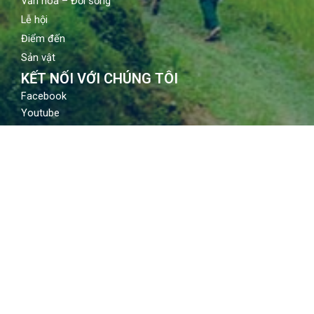
Văn hoá – Đời sống
Lễ hội
Điểm đến
Sản vật
KẾT NỐI VỚI CHÚNG TÔI
Facebook
Youtube
Instagram
LIÊN HỆ
Địa chỉ: 80 Quán sứ, Hoàn Kiếm, Hà Nội
Email: contact@vietnamtourism.gov.vn
Điện thoại: (84-24) 3942 3760
© Trung tâm Thông tin du lịch​, Cục Du lịch Quốc gia Việt
Nam