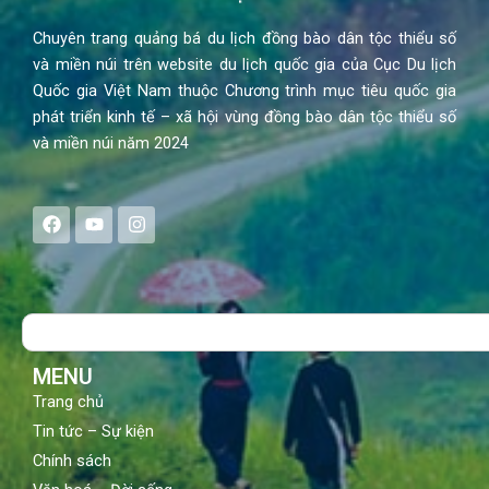
Chuyên trang quảng bá du lịch đồng bào dân tộc thiểu số
và miền núi trên website du lịch quốc gia của Cục Du lịch
Quốc gia Việt Nam thuộc Chương trình mục tiêu quốc gia
phát triển kinh tế – xã hội vùng đồng bào dân tộc thiểu số
và miền núi năm 2024
F
Y
I
a
o
n
c
u
s
e
t
t
b
u
a
o
b
g
Search
o
e
r
k
a
m
MENU
Trang chủ
Tin tức – Sự kiện
Chính sách