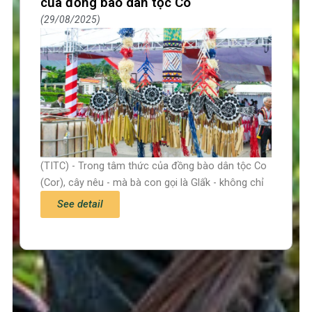
của đồng bào dân tộc Co
29/08/2025
(TITC) - Trong tâm thức của đồng bào dân tộc Co
(Cor), cây nêu - mà bà con gọi là Glấk - không chỉ
See detail
Trang chủ
Tin tức – Sự kiện