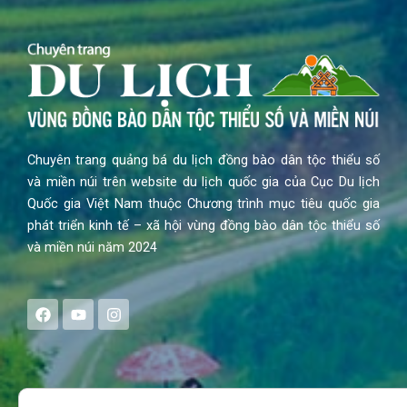
Chuyên trang quảng bá du lịch đồng bào dân tộc thiểu số
và miền núi trên website du lịch quốc gia của Cục Du lịch
Quốc gia Việt Nam thuộc Chương trình mục tiêu quốc gia
phát triển kinh tế – xã hội vùng đồng bào dân tộc thiểu số
và miền núi năm 2024
F
Y
I
a
o
n
c
u
s
e
t
t
b
u
a
o
b
g
Search
o
e
r