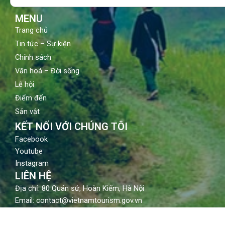
k
a
m
MENU
Trang chủ
Tin tức – Sự kiện
Chính sách
Văn hoá – Đời sống
Lễ hội
Điểm đến
Sản vật
KẾT NỐI VỚI CHÚNG TÔI
Facebook
Youtube
Instagram
LIÊN HỆ
Địa chỉ: 80 Quán sứ, Hoàn Kiếm, Hà Nội
Email: contact@vietnamtourism.gov.vn
Điện thoại: (84-24) 3942 3760