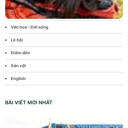
Tin tức – Sự kiện
Chính sách
Văn hoá – Đời sống
Lễ hội
Điểm đến
Sản vật
English
BÀI VIẾT MỚI NHẤT