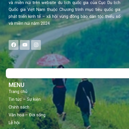
và miền núi trên website du lịch quốc gia của Cục Du lịch
Quốc gia Việt Nam thuộc Chương trình mục tiêu quốc gia
phát triển kinh tế – xã hội vùng đồng bào dân tộc thiểu số
và miền núi năm 2024
F
Y
I
a
o
n
c
u
s
e
t
t
b
u
a
o
b
g
Search
o
e
r
k
a
m
MENU
Trang chủ
Tin tức – Sự kiện
Chính sách
Văn hoá – Đời sống
Lễ hội