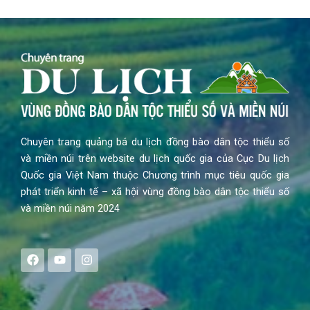
Chuyên trang quảng bá du lịch đồng bào dân tộc thiểu số
và miền núi trên website du lịch quốc gia của Cục Du lịch
Quốc gia Việt Nam thuộc Chương trình mục tiêu quốc gia
phát triển kinh tế – xã hội vùng đồng bào dân tộc thiểu số
và miền núi năm 2024
F
Y
I
a
o
n
c
u
s
e
t
t
b
u
a