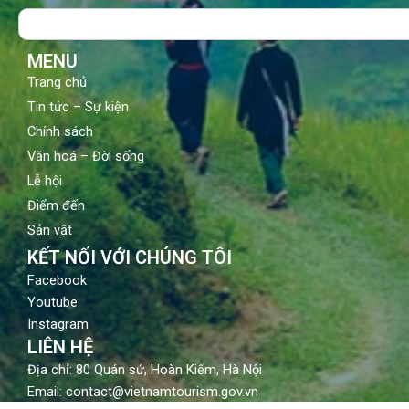
o
b
g
Search
o
e
r
k
a
m
MENU
Trang chủ
Tin tức – Sự kiện
Chính sách
Văn hoá – Đời sống
Lễ hội
Điểm đến
Sản vật
KẾT NỐI VỚI CHÚNG TÔI
Facebook
Youtube
Instagram
LIÊN HỆ
Địa chỉ: 80 Quán sứ, Hoàn Kiếm, Hà Nội
Email: contact@vietnamtourism.gov.vn