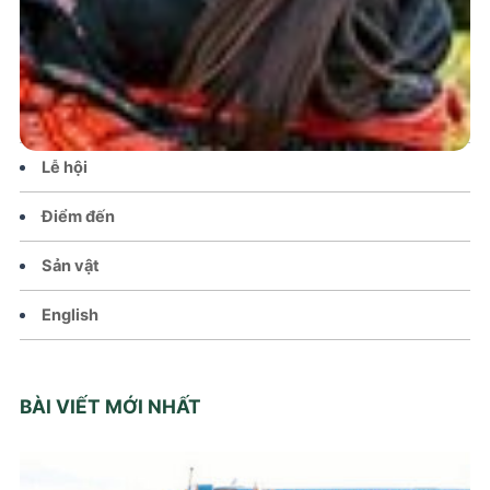
Tin tức – Sự kiện
Chính sách
Văn hoá – Đời sống
Lễ hội
Điểm đến
Sản vật
English
BÀI VIẾT MỚI NHẤT