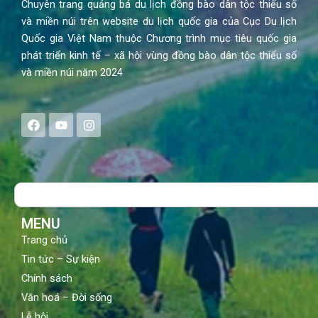
Chuyên trang quảng bá du lịch đồng bào dân tộc thiểu số
và miền núi trên website du lịch quốc gia của Cục Du lịch
Quốc gia Việt Nam thuộc Chương trình mục tiêu quốc gia
phát triển kinh tế – xã hội vùng đồng bào dân tộc thiểu số
và miền núi năm 2024
F
Y
I
a
o
n
c
u
s
e
t
t
b
u
a
o
b
g
Search
o
e
r
k
a
m
MENU
Trang chủ
Tin tức – Sự kiện
Chính sách
Văn hoá – Đời sống
Lễ hội