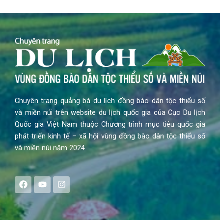
Chuyên trang quảng bá du lịch đồng bào dân tộc thiểu số
và miền núi trên website du lịch quốc gia của Cục Du lịch
Quốc gia Việt Nam thuộc Chương trình mục tiêu quốc gia
phát triển kinh tế – xã hội vùng đồng bào dân tộc thiểu số
và miền núi năm 2024
F
Y
I
a
o
n
c
u
s
e
t
t
b
u
a