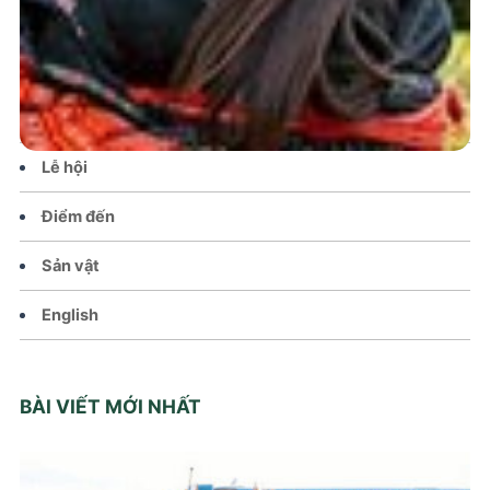
Tin tức – Sự kiện
Chính sách
Văn hoá – Đời sống
Lễ hội
Điểm đến
Sản vật
English
BÀI VIẾT MỚI NHẤT