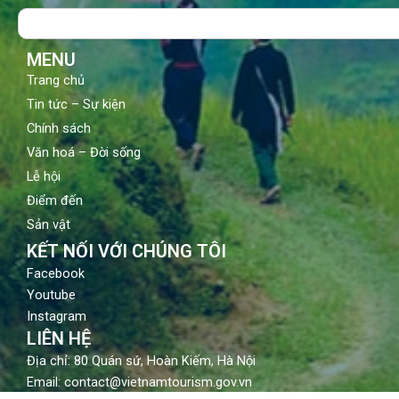
o
b
g
Search
o
e
r
k
a
m
MENU
Trang chủ
Tin tức – Sự kiện
Chính sách
Văn hoá – Đời sống
Lễ hội
Điểm đến
Sản vật
KẾT NỐI VỚI CHÚNG TÔI
Facebook
Youtube
Instagram
LIÊN HỆ
Địa chỉ: 80 Quán sứ, Hoàn Kiếm, Hà Nội
Email: contact@vietnamtourism.gov.vn